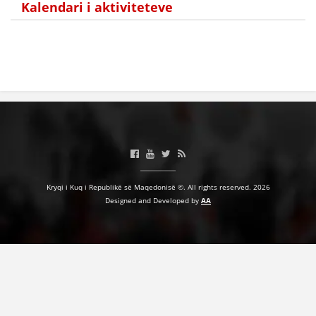
Kalendari i aktiviteteve
HULUMTIMI I OPINIONIT PUBLIK
BASHKËPUNIM NDËRKOMBËTAR
MARRËVESHJE
PROJEKTE
SHËRBIMI PËR KËRKIM
VEPRIMTARI SHËNDETËSORE PREVENTIVE
NDIHMA E PARË
Kryqi i Kuq i Republikë së Maqedonisë ©. All rights reserved. 2026
Designed and Developed by
AA
DHURIMI I GJAKUT
MENAXHIM ME VULLNETARË
KUSH JEMI NE