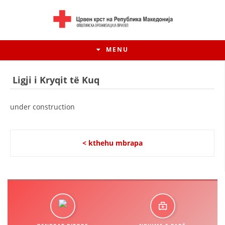
MENU
Ligji i Kryqit të Kuq
under construction
< kthehu mbrapa
HISTORIA E LËVIZJES
HISTORIA E KRYQIT TË KUQ