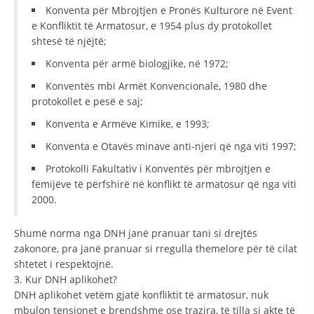
Konventa për Mbrojtjen e Pronës Kulturore në Event
HULUMTIMI I OPINIONIT PUBLIK
e Konfliktit të Armatosur, e 1954 plus dy protokollet
shtesë të njëjtë;
BASHKËPUNIM NDËRKOMBËTAR
Konventa për armë biologjike, në 1972;
MARRËVESHJE
Konventës mbi Armët Konvencionale, 1980 dhe
protokollet e pesë e saj;
PROJEKTE
Konventa e Armëve Kimike, e 1993;
SHËRBIMI PËR KËRKIM
Konventa e Otavës minave anti-njeri që nga viti 1997;
VEPRIMTARI SHËNDETËSORE PREVENTIVE
Protokolli Fakultativ i Konventës për mbrojtjen e
NDIHMA E PARË
fëmijëve të përfshirë në konflikt të armatosur që nga viti
2000.
DHURIMI I GJAKUT
Shumë norma nga DNH janë pranuar tani si drejtës
MENAXHIM ME VULLNETARË
zakonore, pra janë pranuar si rregulla themelore për të cilat
shtetet i respektojnë.
3. Kur DNH aplikohet?
KUSH JEMI NE
DNH aplikohet vetëm gjatë konfliktit të armatosur, nuk
mbulon tensionet e brendshme ose trazira, të tilla si akte të