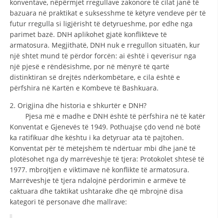
konventave, nëpërmjet rregullave zakonore të cilat janë të
bazuara në praktikat e suksesshme të këtyre vendeve për të
DISEMINIMI
futur rregulla si ligjërisht të detyrueshme, por edhe nga
DREJTA NDERKOMBETARE HUMANITARE
parimet bazë. DNH aplikohet gjatë konflikteve të
armatosura. Megjithatë, DNH nuk e rregullon situatën, kur
PROMOVIMI I VLERAVE HUMANE
një shtet mund të përdor forcën: ai është i qeverisur nga
një pjesë e rëndësishme, por në mënyrë të qartë
PËRDORIMIN DHE MBROJTJEN E STEMËS
distinktiran së drejtës ndërkombëtare, e cila është e
SOCIALO-HUMANITARE
përfshira në Kartën e Kombeve të Bashkuara.
2. Origjina dhe historia e shkurtër e DNH?
SI TË JEPNI DONACIONE
Pjesa më e madhe e DNH është të përfshira në të katër
PËRGATITSHMËRI DHE VEPRIM GJATË KATASTROFAVE
Konventat e Gjenevës të 1949. Pothuajse çdo vend në botë
ka ratifikuar dhe kështu i ka detyruar ata të pajtohen.
EKIPE PËRGJIGJE DISASTER
Konventat për të mëtejshëm të ndërtuar mbi dhe janë të
plotësohet nga dy marrëveshje të tjera: Protokolet shtesë të
STACIONIN E UJIT SHPËTIMIT – VODNO
1977. mbrojtjen e viktimave në konflikte të armatosura.
EOK E CK
Marrëveshje të tjera ndalojnë përdorimin e armëve të
caktuara dhe taktikat ushtarake dhe që mbrojnë disa
PROJEKTE
kategori të personave dhe mallrave:
MARRDHËNJE ME PUBLIKUN