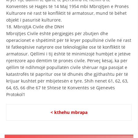
Konventës së Hagës të 14 Maj 1954 mbi Mbrojtjen e Pronës
Kulturore në rast të konfliktit të armatosur, mund të bëhet
objekt i pasurisë kulturore.
18. MbrojtjA Civile dhe DNH
Mbrojtjes Civile është përgjegjës për zbutjen dhe
operacionet e shpëtimit për të kryer popullsinë civile në rast
të fatkeqësive natyrore ose teknologjike ose të konfliktit të
armatosur. Qëllimi i tij është të minimizojë humbjet e jetëve
njerëzore apo dëmtim të pronës civile. Përveç kësaj, ka për
qëllim të ndihmojë popullatën civile shëruar nga pasojat e
katastrofës të papritur ose të dhunës dhe gjithashtu për të
krijuar kushtet për mbijetesën e tyre. Shih nenet 61, 62, 63,
64, 65, 66 dhe 67 të Shtesë të Konventës së Gjenevës
Protokol1
< kthehu mbrapa