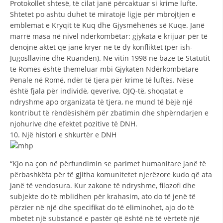
Protokollet shtesë, të cilat janë përcaktuar si krime lufte.
Shtetet po ashtu duhet të miratojë ligje për mbrojtjen e
emblemat e Kryqit të Kuq dhe Gjysmëhënës së Kuqe. Janë
marrë masa në nivel ndërkombëtar: gjykata e krijuar për të
dënojnë aktet që janë kryer në të dy konfliktet (për ish-
Jugosllavinë dhe Ruandën). Në vitin 1998 në bazë të Statutit
të Romës është themeluar mbi Gjykatën Ndërkombëtare
Penale në Romë, ndër të tjera për krime të luftës. Nëse
është fjala për individë, qeverive, OJQ-të, shoqatat e
ndryshme apo organizata të tjera, ne mund të bëjë një
kontribut të rëndësishëm për zbatimin dhe shpërndarjen e
njohurive dhe efektet pozitive të DNH.
10. Një histori e shkurtër e DNH
“Kjo na çon në përfundimin se parimet humanitare janë të
përbashkëta për të gjitha komunitetet njerëzore kudo që ata
janë të vendosura. Kur zakone të ndryshme, filozofi dhe
subjekte do të mblidhen për krahasim, ato do të jenë të
përzier në një dhe specifikat do të eliminohet, ajo do të
mbetet një substancë e pastër që është në të vërtetë një