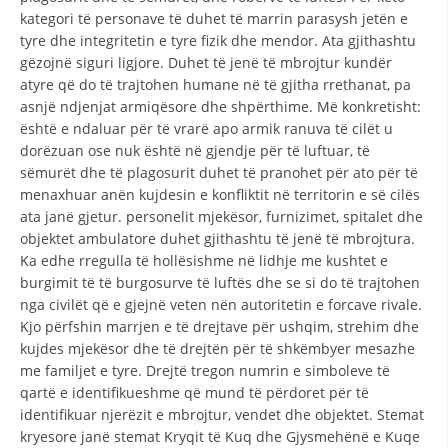
kategori të personave të duhet të marrin parasysh jetën e
tyre dhe integritetin e tyre fizik dhe mendor. Ata gjithashtu
gëzojnë siguri ligjore. Duhet të jenë të mbrojtur kundër
atyre që do të trajtohen humane në të gjitha rrethanat, pa
asnjë ndjenjat armiqësore dhe shpërthime. Më konkretisht:
është e ndaluar për të vrarë apo armik ranuva të cilët u
dorëzuan ose nuk është në gjendje për të luftuar, të
sëmurët dhe të plagosurit duhet të pranohet për ato për të
menaxhuar anën kujdesin e konfliktit në territorin e së cilës
ata janë gjetur. personelit mjekësor, furnizimet, spitalet dhe
objektet ambulatore duhet gjithashtu të jenë të mbrojtura.
Ka edhe rregulla të hollësishme në lidhje me kushtet e
burgimit të të burgosurve të luftës dhe se si do të trajtohen
nga civilët që e gjejnë veten nën autoritetin e forcave rivale.
Kjo përfshin marrjen e të drejtave për ushqim, strehim dhe
kujdes mjekësor dhe të drejtën për të shkëmbyer mesazhe
me familjet e tyre. Drejtë tregon numrin e simboleve të
qartë e identifikueshme që mund të përdoret për të
identifikuar njerëzit e mbrojtur, vendet dhe objektet. Stemat
kryesore janë stemat Kryqit të Kuq dhe Gjysmehënë e Kuqe