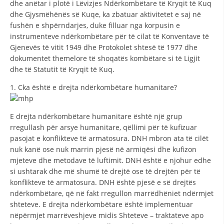
dhe anëtar i plotë i Lëvizjes Ndërkombëtare të Kryqit të Kuq
STRUKTURA E ORGANIZATËS
dhe Gjysmëhënës së Kuqe, ka zbatuar aktivitetet e saj në
KONTAKT INFORMACIONE
fushën e shpërndarjes, duke filluar nga korpusin e
instrumenteve ndërkombëtare për të cilat të Konventave të
ANËTARËSIMI NË STRUKTURAT PROFESIONALE
Gjenevës të vitit 1949 dhe Protokolet shtesë të 1977 dhe
dokumentet themelore të shoqatës kombëtare si të Ligjit
dhe të Statutit të Kryqit të Kuq.
LIGJI I KRYQIT TË KUQ
1. Cka është e drejta ndërkombëtare humanitare?
STATUTI I KRYQIT TË KUQ
E drejta ndërkombëtare humanitare është një grup
rregullash për arsye humanitare, qëllimi për të kufizuar
pasojat e konflikteve të armatosura. DNH mbron ata të cilët
nuk kanë ose nuk marrin pjesë në armiqësi dhe kufizon
mjeteve dhe metodave të luftimit. DNH është e njohur edhe
ORGANIZIMI DHE ZHVILLIMI
si ushtarak dhe më shumë të drejtë ose të drejtën për të
konflikteve të armatosura. DNH është pjesë e së drejtës
BORDI DREJTUES
ndërkombëtare, që në fakt rregullon marrëdhëniet ndërmjet
KUVENDI
shteteve. E drejta ndërkombëtare është implementuar
nëpërmjet marrëveshjeve midis Shteteve – traktateve apo
STRUKTURA DHE STRUKTURA ORGANIZATIVE