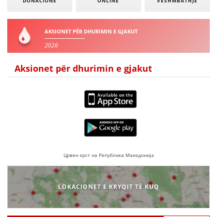
DONACIONE
ONLINE
VESHMBATHJE
AKSIONET PËR DHURIMIN E GJAKUT
2026
Aksionet për dhurimin e gjakut
Црвен крст на Република Македонија
LOKACIONET E KRYQIT TË KUQ