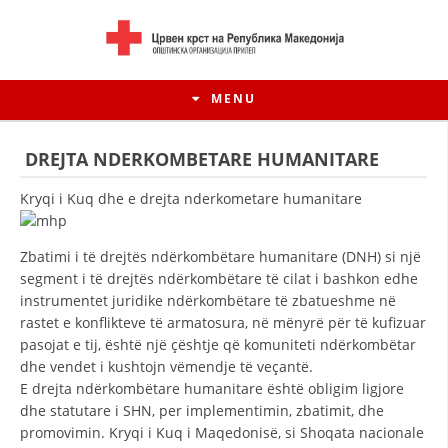
MENU
DREJTA NDERKOMBETARE HUMANITARE
Kryqi i Kuq dhe e drejta nderkometare humanitare
Zbatimi i të drejtës ndërkombëtare humanitare (DNH) si një
segment i të drejtës ndërkombëtare të cilat i bashkon edhe
instrumentet juridike ndërkombëtare të zbatueshme në
rastet e konflikteve të armatosura, në mënyrë për të kufizuar
pasojat e tij, është një çështje që komuniteti ndërkombëtar
dhe vendet i kushtojn vëmendje të veçantë.
HISTORIA E LËVIZJES
E drejta ndërkombëtare humanitare është obligim ligjore
dhe statutare i SHN, per implementimin, zbatimit, dhe
HISTORIA E KRYQIT TË KUQ
promovimin. Kryqi i Kuq i Maqedonisë, si Shoqata nacionale