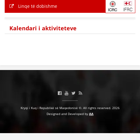
Linqe të dobishme
Kalendari i aktiviteteve
Kryqi i Kuq i Republikë së Maqedonisë ©. All rights reserved. 2026
Designed and Developed by
AA