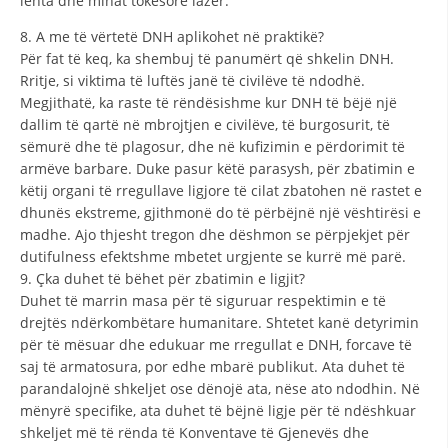
lehta dhe minat tokësore lazer.
8. A me të vërtetë DNH aplikohet në praktikë?
Për fat të keq, ka shembuj të panumërt që shkelin DNH.
Rritje, si viktima të luftës janë të civilëve të ndodhë.
Megjithatë, ka raste të rëndësishme kur DNH të bëjë një
dallim të qartë në mbrojtjen e civilëve, të burgosurit, të
sëmurë dhe të plagosur, dhe në kufizimin e përdorimit të
armëve barbare. Duke pasur këtë parasysh, për zbatimin e
këtij organi të rregullave ligjore të cilat zbatohen në rastet e
dhunës ekstreme, gjithmonë do të përbëjnë një vështirësi e
madhe. Ajo thjesht tregon dhe dëshmon se përpjekjet për
dutifulness efektshme mbetet urgjente se kurrë më parë.
9. Çka duhet të bëhet për zbatimin e ligjit?
Duhet të marrin masa për të siguruar respektimin e të
drejtës ndërkombëtare humanitare. Shtetet kanë detyrimin
për të mësuar dhe edukuar me rregullat e DNH, forcave të
saj të armatosura, por edhe mbarë publikut. Ata duhet të
parandalojnë shkeljet ose dënojë ata, nëse ato ndodhin. Në
mënyrë specifike, ata duhet të bëjnë ligje për të ndëshkuar
shkeljet më të rënda të Konventave të Gjenevës dhe