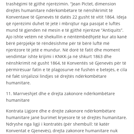
trashëgimi të gjithë njerëzimin. “Jean Pictet, dimension
drejtës humanitare ndërkombëtare të nënshkrimit të
Konventave të Gjenevës të datës 22 gusht të vitit 1864. Ideja
që njerëzimi duhet të jetë i mbrojtur nga pasojat e luftës
mund të gjenden në mesin e të gjithë njerëzve “Antiquits”.
Ajo ishte vetëm në shekullin e nëntëmbëdhjetë kur ato kanë
bërë përpjekje të rëndësishme për të bërë luftë më
njerëzore të jetë e mundur. Në dorë të fatit dhe moment
vendimtar ishte krijimi i KNKK-ja në shkurt 1863 dhe
nënshkrimit në gusht 1864, të Konventës së Gjenevës për të
përmirësuar fatin e të plagosurve në fushën e betejës, e cila
në fakt sinjalizoi lindjes së drejtës ndërkombëtare
humanitare.
11. Marrveshjet dhe e drejta zakonore ndërkombëtare
humanitare
Kontrata Ligjore dhe e drejte zakonore ndërkombëtare
humanitare janë burimet kryesore të së drejtës humanitare.
Ndryshe nga ligji i kontratës (për shembull: të katër
Konventat e Gjenevës), drejta zakonore humanitare nuk