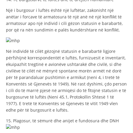
Një i burgosur i luftës është një luftëtar, zakonisht një
anëtar i forcave të armatosura të një anë në një konflikt të
armatosur apo një individ i cili gëzon statusin e barabartë,
por që ra nën sundimin e palës kundërshtare në konflikt.
Në individë të cilët gëzojnë statusin e barabartë ligjore
përfshijnë korrespondentët e luftës, furnizuesit e inventarit,
ekuipazhit tregtinë e avionëve ushtarakë dhe civilë, si dhe
civilëve të cilët në mënyrë spontane morën armët në dorë
për të parandaluar pushtimin e armikut (neni 4, i tretë të
Konventës së Gjenevës të 1949). Në rast dyshimi, çdo person
i cili do të marrë pjesë në armiqësi do të fitojnë statusin e të
burgosurve të luftës (Neni 45.1, Protokollin Shtesë 1 të
1977). E tretë të Konventës së Gjenevës të vitit 1949 vlen
edhe për të burgosurit e luftës.
15. Plagosur, të sëmurë dhe anijet e fundosura dhe DNH