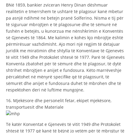
ВNë 1859, bankier zviceran Henry Dinan dëshmuar
realitetin e tmerrshem te ushtarë të plagosur kanë mbetur
pa asnjë ndihmë ne betejn pranë Solferino. Nisma e tij për
të siguruar mbrojtjen e të plagosurve dhe të sëmurë në
fushën e betejës, u kunorzua me nënshkrimin e Konventës
së Gjenevës të 1864. Me kalimin e kohës kjo mbrojtje është
përmirësuar vazhdimisht. Ajo mori një regjim të detajuar
juridik me miratimin dhe shtylla të Konventave të Gjenevës
të vitit 1949 dhe Protokolet shtesë të 1977. Parë të Gjenevës
Konventa zbatohet për të sëmurë dhe të plagosur, të dytë
shtrihet mbrojtjen e anijet e fundosura. Këto marrëveshje
përcaktohet në mënyrë specifike që të plagosurit, të
sëmurët dhe anijet e fundosura duhet të mbrohen dhe të
respektohen deri në luftime mungojne.
16. Mjekësore dhe personelit fetar, ekipet mjekësore,
transportuesit dhe Materiale
Të katër Konventat e Gjenevës të vitit 1949 dhe Protokolet
shtesë të 1977 që kanë të bëjnë jo vetëm për të mbrojtur të