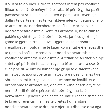
VEPRIMTARI
izoluara të dhunës. E drejta zbatohet vetëm pas konfliktit
filluar, dhe atë në mënyrë të barabartë për të gjitha palët,
pavarësisht se kush e filloi luftën e parë. DNH kryen një
dallim të qartë në mes të konflikteve ndërkombëtare dhe jo-
te armatosura ndërkombëtare. konfliktit të armatosur
ndërkombëtare është ai konflikt i armatosur, në të cilin të
DORACAKË
paktën dy shtete janë të përfshirë. Ata janë subjekt i një
STRATEGJI
gamë të gjerë të rregullativës ligjore, duke përfshirë
rregulloret e mbuluar në të katër Konventat e Gjenevës dhe
MATERIAL EDUKATIVO INFORMATIV
të tjera jo-konflikt të armatosur ndërkombëtar është e
konfliktit të armatosur që është e kufizuar në territorin e një
BROCHURES
shteti, që përfshin forcat e rregullta të armatosura ose të
cilët janë duke luftuar kundër një grupi të disidentëve të
PRESENTATIONS
armatosura, apo grupe të armatosura u ndeshur mes tyre.
Shumë polimitir rregullat e zbatueshme në konfliktet e
brendshme të armatosura, dhe ata e kanë bazën e tyre në
nenin 3 i cili është e përbashkët për të gjitha katër
Konventat e Gjenevës, dhe është shumë e rëndësishme për
të kryer diferencim në mes të drejtës humanitare
ndërkombëtare dhe të drejtat e njeriut. Edhe pse disa nga