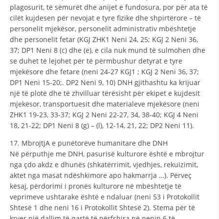
plagosurit, të sëmurët dhe anijet e fundosura, por për ata të
cilët kujdesen për nevojat e tyre fizike dhe shpirtërore – të
personelit mjekësor, personelit administrativ mbështetje
dhe personelit fetar (KGJ ZHK1 Neni 24, 25; KGJ 2 Neni 36,
37; DP1 Neni 8 (c) dhe (e), e cila nuk mund të sulmohen dhe
se duhet të lejohet për të përmbushur detyrat e tyre
mjekësore dhe fetare (neni 24-27 KGJ1 ; KGJ 2 Neni 36, 37;
DP1 Neni 15-20;. DP2 Neni 9, 10) DNH gjithashtu ka krijuar
një të plotë dhe të zhvilluar tërësisht për ekipet e kujdesit
mjekësor, transportuesit dhe materialeve mjekësore (neni
ZHK1 19-23, 33-37; KGJ 2 Neni 22-27, 34, 38-40; KGJ 4 Neni
18, 21-22; DP1 Neni 8 (g) – (l), 12-14, 21, 22; DP2 Neni 11).
17. MbrojtjA e punëtorëve humanitare dhe DNH
Në përputhje me DNH, pasurisë kulturore është e mbrojtur
nga çdo akdz e dhunës (shkatërrimit, vjedhjes, rekuizimit,
aktet nga masat ndëshkimore apo hakmarrja …). Përveç
kësaj, përdorimi i pronës kulturore në mbështetje të
veprimeve ushtarake është e ndaluar (neni 53 i Protokollit
Shtesë 1 dhe neni 16 i Protokollit Shtesë 2). Stema për të
kryer një dallim të qartë të përfshira në nenin 6 të