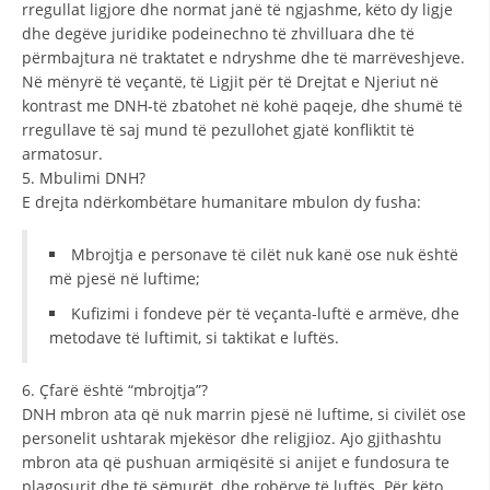
rregullat ligjore dhe normat janë të ngjashme, këto dy ligje
dhe degëve juridike podeinechno të zhvilluara dhe të
përmbajtura në traktatet e ndryshme dhe të marrëveshjeve.
Në mënyrë të veçantë, të Ligjit për të Drejtat e Njeriut në
kontrast me DNH-të zbatohet në kohë paqeje, dhe shumë të
rregullave të saj mund të pezullohet gjatë konfliktit të
armatosur.
5. Mbulimi DNH?
E drejta ndërkombëtare humanitare mbulon dy fusha:
Mbrojtja e personave të cilët nuk kanë ose nuk është
më pjesë në luftime;
Kufizimi i fondeve për të veçanta-luftë e armëve, dhe
metodave të luftimit, si taktikat e luftës.
6. Çfarë është “mbrojtja”?
DNH mbron ata që nuk marrin pjesë në luftime, si civilët ose
personelit ushtarak mjekësor dhe religjioz. Ajo gjithashtu
mbron ata që pushuan armiqësitë si anijet e fundosura te
plagosurit dhe të sëmurët, dhe robërve të luftës. Për këto