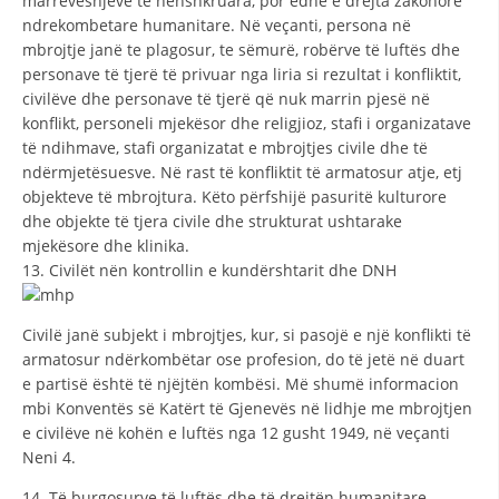
marrëveshjeve të nënshkruara, por edhe e drejta zakonore
ndrekombetare humanitare. Në veçanti, persona në
mbrojtje janë te plagosur, te sëmurë, robërve të luftës dhe
personave të tjerë të privuar nga liria si rezultat i konfliktit,
civilëve dhe personave të tjerë që nuk marrin pjesë në
konflikt, personeli mjekësor dhe religjioz, stafi i organizatave
të ndihmave, stafi organizatat e mbrojtjes civile dhe të
ndërmjetësuesve. Në rast të konfliktit të armatosur atje, etj
objekteve të mbrojtura. Këto përfshijë pasuritë kulturore
dhe objekte të tjera civile dhe strukturat ushtarake
mjekësore dhe klinika.
13. Civilët nën kontrollin e kundërshtarit dhe DNH
Civilë janë subjekt i mbrojtjes, kur, si pasojë e një konflikti të
armatosur ndërkombëtar ose profesion, do të jetë në duart
e partisë është të njëjtën kombësi. Më shumë informacion
mbi Konventës së Katërt të Gjenevës në lidhje me mbrojtjen
e civilëve në kohën e luftës nga 12 gusht 1949, në veçanti
Neni 4.
14. Të burgosurve të luftës dhe të drejtën humanitare