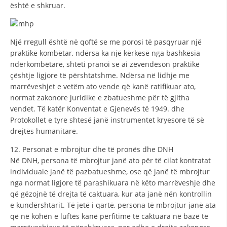
është e shkruar.
Një rregull është në qoftë se me porosi të pasqyruar një
praktikë kombëtar, ndërsa ka një kërkesë nga bashkësia
ndërkombëtare, shteti pranoi se ai zëvendëson praktikë
çështje ligjore të përshtatshme. Ndërsa në lidhje me
marrëveshjet e vetëm ato vende që kanë ratifikuar ato,
normat zakonore juridike e zbatueshme për të gjitha
vendet. Të katër Konventat e Gjenevës të 1949. dhe
Protokollet e tyre shtesë janë instrumentet kryesore të së
drejtës humanitare.
12. Personat e mbrojtur dhe të pronës dhe DNH
Në DNH, persona të mbrojtur janë ato për të cilat kontratat
individuale janë të pazbatueshme, ose që janë të mbrojtur
nga normat ligjore të parashikuara në këto marrëveshje dhe
që gëzojnë të drejta të caktuara, kur ata janë nën kontrollin
e kundërshtarit. Të jetë i qartë, persona të mbrojtur janë ata
që në kohën e luftës kanë përfitime të caktuara në bazë të