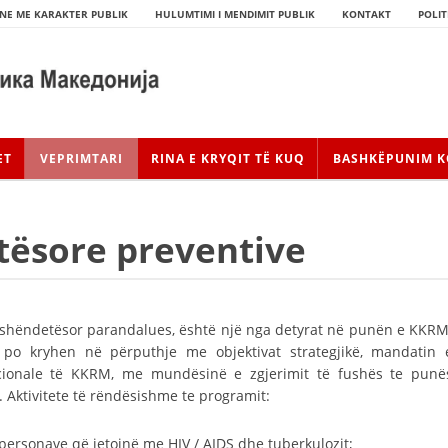
NE ME KARAKTER PUBLIK
HULUMTIMI I MENDIMIT PUBLIK
KONTAKT
POLIT
ET
VEPRIMTARI
RINA E KRYQIT TË KUQ
BASHKËPUNIM K
tësore preventive
nit shëndetësor parandalues, është një nga detyrat në punën e KKRM
 po kryhen në përputhje me objektivat strategjikë, mandatin 
dicionale të KKRM, me mundësinë e zgjerimit të fushës te punë
HISTORIA E LËVIZJES
 Aktivitete të rëndësishme te programit:
HISTORIA E KRYQIT TË KUQ
 personave që jetojnë me HIV / AIDS dhe tuberkulozit;