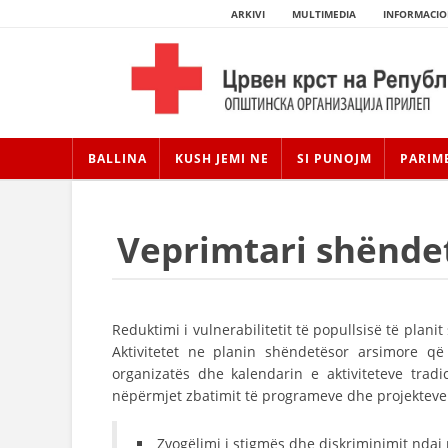
ARKIVI
MULTIMEDIA
INFORMACIO
BALLINA
KUSH JEMI NE
SI PUNOJM
PARIM
Veprimtari shënde
Reduktimi i vulnerabilitetit të popullsisë të pla
Aktivitetet ne planin shëndetësor arsimore që
organizatës dhe kalendarin e aktiviteteve tra
nëpërmjet zbatimit të programeve dhe projekteve.
Zvogëlimi i stigmës dhe diskriminimit ndaj