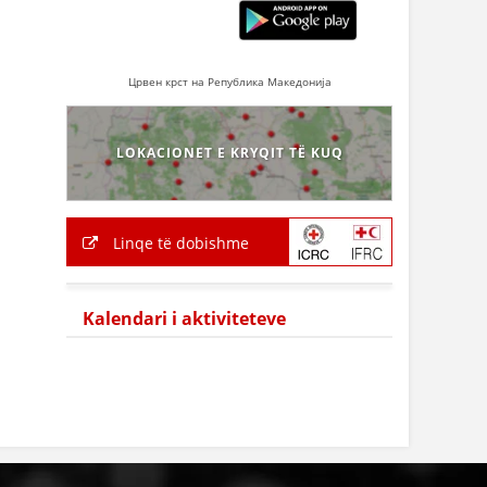
Црвен крст на Република Македонија
LOKACIONET E KRYQIT TË KUQ
Linqe të dobishme
Kalendari i aktiviteteve