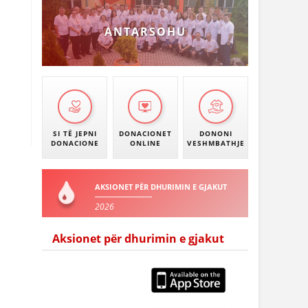
ANTARSOHU
SI TË JEPNI
DONACIONET
DONONI
DONACIONE
ONLINE
VESHMBATHJE
AKSIONET PËR DHURIMIN E GJAKUT
2026
Aksionet për dhurimin e gjakut