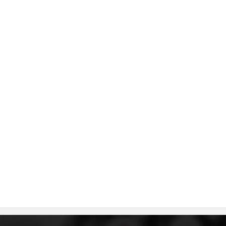
DISEMINIMI
DREJTA NDERKOMBETARE HUMANITARE
PROMOVIMI I VLERAVE HUMANE
PËRDORIMIN DHE MBROJTJEN E STEMËS
SOCIALO-HUMANITARE
SI TË JEPNI DONACIONE
PËRGATITSHMËRI DHE VEPRIM GJATË KATASTROFAVE
EKIPE PËRGJIGJE DISASTER
STACIONIN E UJIT SHPËTIMIT – VODNO
EOK E CK
PROJEKTE
MARRDHËNJE ME PUBLIKUN