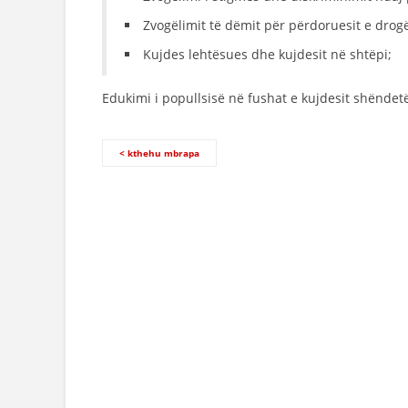
Zvogëlimit të dëmit për përdoruesit e dro
Kujdes lehtësues dhe kujdesit në shtëpi;
Edukimi i popullsisë në fushat e kujdesit shënde
< kthehu mbrapa