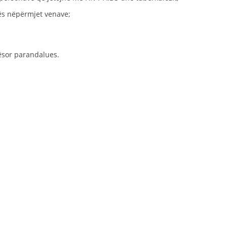
STRUKTURA E ORGANIZATËS
gës nëpërmjet venave;
KONTAKT INFORMACIONE
ANËTARËSIMI NË STRUKTURAT PROFESIONALE
tësor parandalues.
LIGJI I KRYQIT TË KUQ
STATUTI I KRYQIT TË KUQ
ORGANIZIMI DHE ZHVILLIMI
BORDI DREJTUES
KUVENDI
STRUKTURA DHE STRUKTURA ORGANIZATIVE