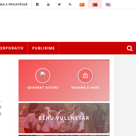
IKA E PRIVATËSISË
ORPORATIV
PUBLIKIME
QENDRAT DITORE
NDIHMA E PARË
.
e
s
BËHU VULLNETAR