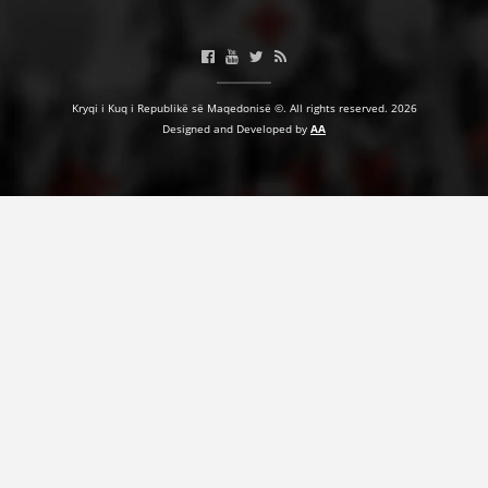
HULUMTIMI I OPINIONIT PUBLIK
BASHKËPUNIM NDËRKOMBËTAR
Kryqi i Kuq i Republikë së Maqedonisë ©. All rights reserved. 2026
MARRËVESHJE
Designed and Developed by
AA
PROJEKTE
SHËRBIMI PËR KËRKIM
VEPRIMTARI SHËNDETËSORE PREVENTIVE
NDIHMA E PARË
DHURIMI I GJAKUT
MENAXHIM ME VULLNETARË
KUSH JEMI NE