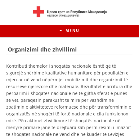
MENU
Organizimi dhe zhvillimi
Kontributi themelor i shoqatës nacionale është që të
sigurojë shërbime kualitative humanitare për popullatën e
mjeruar në vend nëpërmjet mobilizimit dhe organizimit të
resurseve njerëzore dhe materiale. Rezultatet e arritura dhe
përparimi i shoqatës nacionale në të gjitha sferat e punës
së vet, paraqesin parakusht të mirë për vazhdim në
zbatimin e aktiviteteve reformuese dhe për transformimin e
organizatës në shoqëri të fortë nacionale e cila funksionon
HISTORIA E LËVIZJES
mirë. Përcaktimet zhvillimore të shoqatës nacionale në
mënyrë primare janë të drejtuara kah përmirësimi i imazhit
HISTORIA E KRYQIT TË KUQ
të shoqatës nacionale në vend dhe në kuadër të Lëvizjes