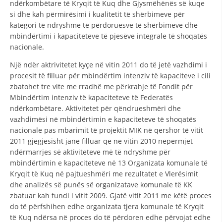
ndërkombëtare të Kryqit të Kuq dhe Gjysmëhënës së kuqe
STRUKTURA E ORGANIZATËS
si dhe kah përmirësimi i kualitetit të shërbimeve për
KONTAKT INFORMACIONE
kategori të ndryshme të përdoruesve të shërbimeve dhe
mbindërtimi i kapaciteteve të pjesëve integrale të shoqatës
ANËTARËSIMI NË STRUKTURAT PROFESIONALE
nacionale.
Një ndër aktrivitetet kyçe në vitin 2011 do të jetë vazhdimi i
procesit të filluar për mbindërtim intenziv të kapaciteve i cili
LIGJI I KRYQIT TË KUQ
zbatohet tre vite me rradhë me përkrahje të Fondit për
Mbindërtim intenziv të kapaciteteve të Federatës
STATUTI I KRYQIT TË KUQ
ndërkombëtare. Aktivitetet për qëndrueshmëri dhe
vazhdimësi në mbindërtimin e kapaciteteve të shoqatës
nacionale pas mbarimit të projektit MIK në qershor të vitit
2011 gjegjësisht janë filluar që në vitin 2010 nëpërmjet
ndërmarrjes së aktiviteteve më të ndryshme për
mbindërtimin e kapaciteteve në 13 Organizata komunale të
ORGANIZIMI DHE ZHVILLIMI
Kryqit të Kuq në pajtueshmëri me rezultatet e Vlerësimit
BORDI DREJTUES
dhe analizës së punës së organizatave komunale të KK
zbatuar kah fundi i vitit 2009. Gjatë vitit 2011 me këtë proces
KUVENDI
do të përfshihen edhe organizata tjera komunale të Kryqit
të Kuq ndërsa në proces do të përdoren edhe përvojat edhe
STRUKTURA DHE STRUKTURA ORGANIZATIVE