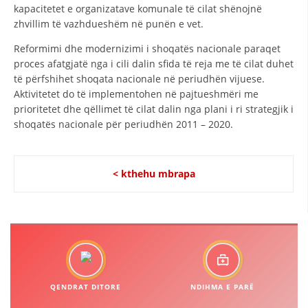
kapacitetet e organizatave komunale të cilat shënojnë
DISEMINIMI
zhvillim të vazhdueshëm në punën e vet.
DREJTA NDERKOMBETARE HUMANITARE
Reformimi dhe modernizimi i shoqatës nacionale paraqet
proces afatgjatë nga i cili dalin sfida të reja me të cilat duhet
PROMOVIMI I VLERAVE HUMANE
të përfshihet shoqata nacionale në periudhën vijuese.
Aktivitetet do të implementohen në pajtueshmëri me
PËRDORIMIN DHE MBROJTJEN E STEMËS
prioritetet dhe qëllimet të cilat dalin nga plani i ri strategjik i
SOCIALO-HUMANITARE
shoqatës nacionale për periudhën 2011 – 2020.
SI TË JEPNI DONACIONE
< kthehu mbrapa
PËRGATITSHMËRI DHE VEPRIM GJATË KATASTROFAVE
EKIPE PËRGJIGJE DISASTER
STACIONIN E UJIT SHPËTIMIT – VODNO
EOK E CK
PROJEKTE
QENDRAT DITORE
NDIHMA E PARË
MARRDHËNJE ME PUBLIKUN