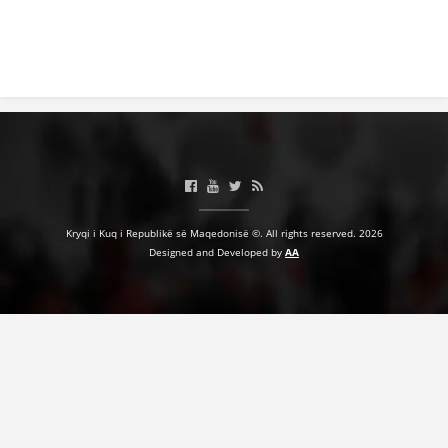
Kryqi i Kuq i Republikë së Maqedonisë ©. All rights reserved. 2026
Designed and Developed by
AA