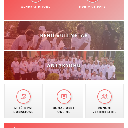
STRUKTURA E ORGANIZATËS
QENDRAT DITORE
NDIHMA E PARË
KONTAKT INFORMACIONE
ANËTARËSIMI NË STRUKTURAT PROFESIONALE
BËHU VULLNETAR
LIGJI I KRYQIT TË KUQ
STATUTI I KRYQIT TË KUQ
ANTARSOHU
ORGANIZIMI DHE ZHVILLIMI
BORDI DREJTUES
SI TË JEPNI
DONACIONET
DONONI
DONACIONE
ONLINE
VESHMBATHJE
KUVENDI
STRUKTURA DHE STRUKTURA ORGANIZATIVE