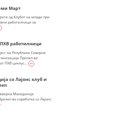
-ми Март
МЕЃУНАРОДНА СОРАБОТКА
рите од Клубот на млади при
ДОГОВОРИ
ивни работилници за
>
ЗНАЧЕЊЕ НА СЛУЖБАТА ЗА БАРАЊЕ
ФОРМУЛАРИ ЗА БАРАЊА
 ПХВ работилници
крст на Република Северна
ЗДРАВСТВЕНО ПРЕВЕНТИВНА ДЕЈНОСТ
ганизација Прилеп во
т ПХВ циклус...
>>
ПРВА ПОМОШ
КРВОДАРИТЕЛСТВО
ја со Лајонс клуб и
леп
ИНФОРМАЦИИ ЗА БОЛЕСТИ
Северна Македонија
МЕНАЏМЕНТ НА ВОЛОНТЕРИ
рилеп во соработка со Лајонс
ЗА НАС