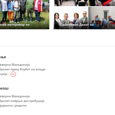
ДИСЕМИНАЦИЈА
MЕЃУНАРОДНО ХУМАНИТАРНО ПРАВО
ски натпревар по
Одбележан Денот на
ПРОМОЦИЈА НА ХУМАНИ ВРЕДНОСТИ
омош
крводарителството во РСМ
УПОТРЕБА И ЗАШТИТА НА АМБЛЕМОТ
СОЦИЈАЛНО ХУМАНИТАРНА ДЕЈНОСТ
КАКО ДА ДОНИРАТЕ
ање
Северна Македонија
ПОДГОТВЕНОСТ И ДЕЈСТВО ПРИ КАТАСТРОФИ
рилеп преку Клубот на млади
ција...
>>
ТИМОВИ НА ООЦК
СПАСИТЕЛНА СТАНИЦА ВОДНО
омош
ПРОЕКТИ – ПОДГОТВЕНОСТ И ДЕЈСТВУВАЊЕ ПРИ КАТАСТРОФИ
Северна Македонија
Прилеп изврши дистрибуција
ОДНОСИ СО ЈАВНОСТ
 рурални средини
ИСТРАЖУВАЊЕ НА ЈАВНО МИСЛЕЊЕ