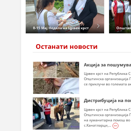
8-15 Мај Недела на Црвен крст
Општин
на Република Северна
прва п
Македонија – „Хуманоста
обединува“
Останати новости
Акција за пошумув
Црвен крст на Република 
Општинска организација П
се приклучи во големата ак
Дистрибуција на п
Црвен крст на Република 
Општинска организација 
на хуманитарна помош во
с.Канатларци,...
>>