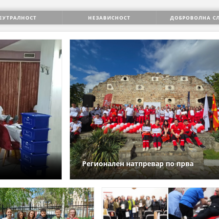
СТРУКТУРА НА ОРГАНИЗАЦИЈАТА
ЕУТРАЛНОСТ
НЕЗАВИСНОСТ
ДОБРОВОЛНА С
КОНТАКТ ИНФОРМАЦИИ
ЧЛЕНСТВО ВО ПРОФЕСИОНАЛНИ ТЕЛА
ЗАКОН ЗА ЦКРМ
СТАТУТ НА ЦКРМ
ОРГАНИЗАЦИЈА И РАЗВОЈ
Регионален натпревар по прва
помош – Регион 1
РАКОВОДЕН ОДБОР
СОБРАНИЕ
СТРУКТУРА И ОРГАНИЗАЦИОНА ПОСТАВЕНОСТ