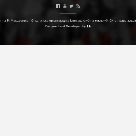
т на Р. Македонија - Општинска организација Центар, Клуб на млади ©. Сите права задр
Designed and Developed by
AA