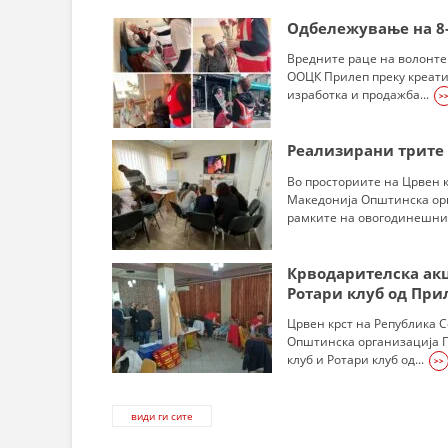
Одбележување на 8
Вредните раце на волонте
ООЦК Прилеп преку креат
изработка и продажба...
>
Реализирани трите
Во просториите на Црвен 
Македонија Општинска ор
рамките на овогодинешнио
Крводарителска акци
Ротари клуб од При
Црвен крст на Република 
Општинска организација П
клуб и Ротари клуб од...
>>
види ги сите