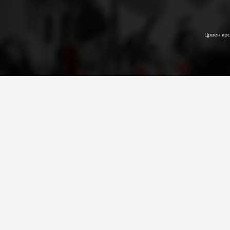
Црвен крс