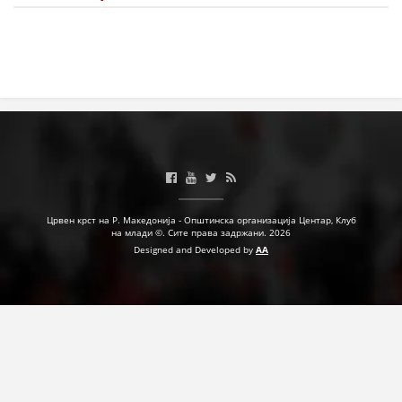
МЕЃУНАРОДНА СОРАБОТКА
ДОГОВОРИ
ЗНАЧЕЊЕ НА СЛУЖБАТА ЗА БАРАЊЕ
ФОРМУЛАРИ ЗА БАРАЊА
ЗДРАВСТВЕНО ПРЕВЕНТИВНА ДЕЈНОСТ
ПРВА ПОМОШ
Црвен крст на Р. Македонија - Општинска организација Центар, Клуб
на млади ©. Сите права задржани. 2026
КРВОДАРИТЕЛСТВО
Designed and Developed by
AA
ИНФОРМАЦИИ ЗА БОЛЕСТИ
МЕНАЏМЕНТ НА ВОЛОНТЕРИ
ЗА НАС