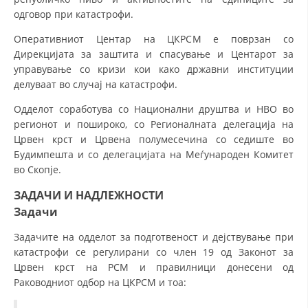
одговор при катастрофи.
МЕЃУНАРОДНА СОРАБОТКА
Оперативниот Центар на ЦКРСМ е поврзан со
ДОГОВОРИ
Дирекцијата за заштита и спасување и Центарот за
управување со кризи кои како државни институции
ЗНАЧЕЊЕ НА СЛУЖБАТА ЗА БАРАЊЕ
делуваат во случај на катастрофи.
ФОРМУЛАРИ ЗА БАРАЊА
Одделот соработува со Национални друштва и НВО во
регионот и пошироко, со Регионалната делегација на
ЗДРАВСТВЕНО ПРЕВЕНТИВНА ДЕЈНОСТ
Црвен крст и Црвена полумесечина со седиште во
Будимпешта и со делегацијата на Меѓународен Комитет
ПРВА ПОМОШ
во Скопје.
КРВОДАРИТЕЛСТВО
ЗАДАЧИ И НАДЛЕЖНОСТИ
ИНФОРМАЦИИ ЗА БОЛЕСТИ
Задачи
МЕНАЏМЕНТ НА ВОЛОНТЕРИ
Задачите на одделот за подготвеност и дејствување при
катастрофи се регулирани со член 19 од Законот за
Црвен крст на РСМ и правилници донесени од
Раководниот одбор на ЦКРСМ и тоа:
ЗА НАС