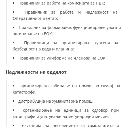
ДЕЈСТВУВАЊЕ
Правилник за работа на комисијата за ПДК;
Правилник за работа и надлежност на
Оперативниот центар;
Правилник за формирање, функционирање улога и
активирање на ЕОК;
ПРИРАЧНИЦИ
Правилници за организирање курсеви за
СТРАТЕГИИ
безбедност на вода и планина;
Правилник за униформа на членови на ЕОК.
ЕДУКАТИВНО ИНФОРМАТИВНИ МАТЕРИЈАЛИ
БРОШУРИ
Надлежности на одделот
ПОСТЕРИ
организирано собирање на помош во случај на
ПРЕЗЕНТАЦИИ
катастрофи;
дистрибуција на хуманитарна помош;
организирање на единици за одговор при
катастрофи и упатување на меѓународни мисии;
едукација на неселението за самозаштита и