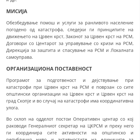
ДИСЕМИНАЦИЈА
МИСИЈА
MЕЃУНАРОДНО ХУМАНИТАРНО ПРАВО
Обезбедување помош и услуги за ранливото население
погодено од катастрофа, следејки ги принципите на
ПРОМОЦИЈА НА ХУМАНИ ВРЕДНОСТИ
движењето на Црвен крст, Законот за Црвен крст на РСМ,
Договори со Центарот за управување со кризи на РСМ,
УПОТРЕБА И ЗАШТИТА НА АМБЛЕМОТ
Дирекција за заштита и спасување на РСМ и Локалната
СОЦИЈАЛНО ХУМАНИТАРНА ДЕЈНОСТ
самоуправа.
КАКО ДА ДОНИРАТЕ
ОРГАНИЗАЦИОНА ПОСТАВЕНОСТ
ПОДГОТВЕНОСТ И ДЕЈСТВО ПРИ КАТАСТРОФИ
Програмот за подготвеност и дејствување при
катастрофи при Црвен крст на РСМ е поврзан со сите
ТИМОВИ НА ООЦК
општински организации на Црвен крст и Црвен крст на
град Скопје и во случај на катастрофи има координативна
СПАСИТЕЛНА СТАНИЦА ВОДНО
улога.
ПРОЕКТИ – ПОДГОТВЕНОСТ И ДЕЈСТВУВАЊЕ ПРИ КАТАСТРОФИ
Во склоп на одделот постои Оперативен центар со кој
раководи Генералниот секретар на ЦКРСМ и преку него
ОДНОСИ СО ЈАВНОСТ
ги координира сите активности на општинско и
ИСТРАЖУВАЊЕ НА ЈАВНО МИСЛЕЊЕ
републичко ниво и активностите на единиците за