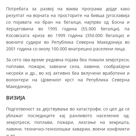
СТРУКТУРА НА ОРГАНИЗАЦИЈАТА
Потребата за развој на ваква програма дојде како
КОНТАКТ ИНФОРМАЦИИ
резултат на војната на просторите на бивша Југославија
со појавата на бран на бегалци, најпрво од Босна и
ЧЛЕНСТВО ВО ПРОФЕСИОНАЛНИ ТЕЛА
Херцеговина во 1995 година (55.000 бегалци), па
Косовската криза во 1999 година (350.000 бегалци) и
воените судири во Република Северна Македонија во
2001 година со околу 100.000 внатрешно раселени лица.
ЗАКОН ЗА ЦКРМ
За сето ова време редовна појава беа помали земјотреси,
СТАТУТ НА ЦКРМ
поплави, пожари, завеани села, лавини, сообраќајни
несреќи и др., во кој активно беа вклучени вработени и
волонтери на Црвениот крст на Република Северна
Македонија.
ВИЗИЈА
ОРГАНИЗАЦИЈА И РАЗВОЈ
Подготвеност за дејствување во катастрофи, со цел да се
РАКОВОДЕН ОДБОР
ублажат последиците кај ранливото население од:
земјотреси, поплави, пожари, лизгање на земјишта,
СОБРАНИЕ
лавини, техничко-технолошки хаварии, воени конфликти
СТРУКТУРА И ОРГАНИЗАЦИОНА ПОСТАВЕНОСТ
и др.