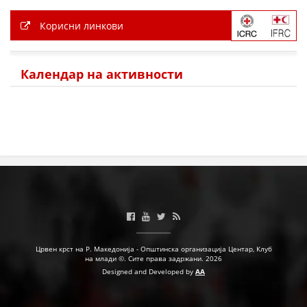
Корисни линкови
Календар на активности
Црвен крст на Р. Македонија - Општинска организација Центар, Клуб
на млади ©. Сите права задржани. 2026
Designed and Developed by
AA