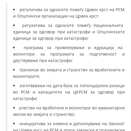
регулатива за односите помеѓу Црвен крст на РСМ
и Општински организации на Црвен крст;
регулатива за односите помеѓу Националната
единица за одговор при катастрофи и Општинските
единици за одговор при катастрофи;
програма за привлекување и едукација на
волонтери за програмата за подготвеност и
дејствување при катастрофи;
тренинзи во земјата и странство за вработените и
волонтерите;
изготвување на дата-база за потенцијални ризици
во РСМ и капацитети на ЦКРСМ за одговор при
катастрофи;
учество на вработени и волонтери во хуманитарни
мисии во земјата и странство;
иницијатива за измена и дополнување на Законот
на Црвен крст на РСМ и други законски и подзаконски