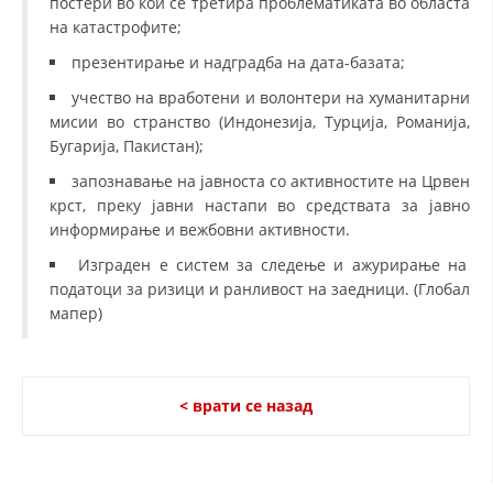
постери во кои се третира проблематиката во областа
на катастрофите;
презентирање и надградба на дата-базата;
учество на вработени и волонтери на хуманитарни
мисии во странство (Индонезија, Турција, Романија,
Бугарија, Пакистан);
запознавање на јавноста со активностите на Црвен
крст, преку јавни настапи во средствата за јавно
информирање и вежбовни активности.
Изграден е систем за следење и ажурирање на
податоци за ризици и ранливост на заедници. (Глобал
мапер)
< врати се назад