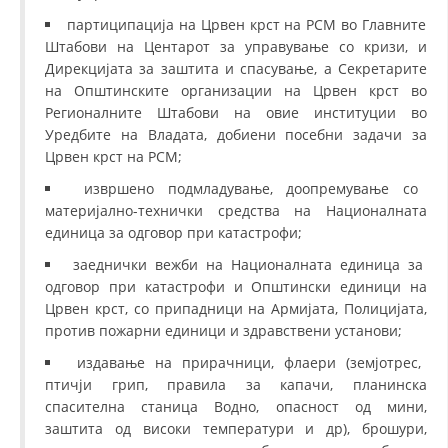
партиципација на Црвен крст на РСМ во Главните
Штабови на Центарот за управување со кризи, и
Дирекцијата за заштита и спасување, а Секретарите
на Општинските организации на Црвен крст во
Регионалните Штабови на овие институции во
Уредбите на Владата, добиени посебни задачи за
Црвен крст на РСМ;
извршено подмладување, доопремување со
материјално-технички средства на Националната
единица за одговор при катастрофи;
заеднички вежби на Националната единица за
одговор при катастрофи и Општински единици на
Црвен крст, со припадници на Армијата, Полицијата,
против пожарни единици и здравствени установи;
издавање на прирачници, флаери (земјотрес,
птичји грип, правила за капачи, планинска
спасителна станица Водно, опасност од мини,
заштита од високи температури и др), брошури,