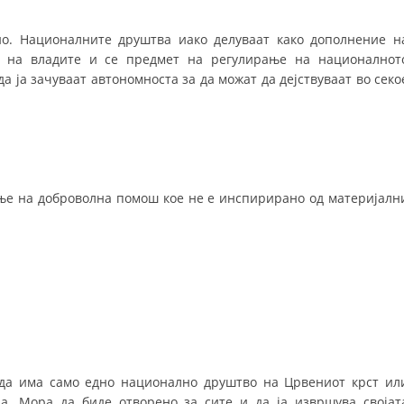
ДИСЕМИНАЦИЈА
о. Националните друштва иако делуваат како дополнение н
и на владите и се предмет на регулирање на националнот
MЕЃУНАРОДНО ХУМАНИТАРНО ПРАВО
да ја зачуваат автономноста за да можат да дејствуваат во секо
ПРОМОЦИЈА НА ХУМАНИ ВРЕДНОСТИ
УПОТРЕБА И ЗАШТИТА НА АМБЛЕМОТ
СОЦИЈАЛНО ХУМАНИТАРНА ДЕЈНОСТ
КАКО ДА ДОНИРАТЕ
ње на доброволна помош кое не е инспирирано од материјалн
ПОДГОТВЕНОСТ И ДЕЈСТВО ПРИ КАТАСТРОФИ
ТИМОВИ НА ООЦК
СПАСИТЕЛНА СТАНИЦА ВОДНО
ПРОЕКТИ – ПОДГОТВЕНОСТ И ДЕЈСТВУВАЊЕ ПРИ КАТАСТРОФИ
ОДНОСИ СО ЈАВНОСТ
да има само едно национално друштво на Црвениот крст ил
ИСТРАЖУВАЊЕ НА ЈАВНО МИСЛЕЊЕ
а. Мора да биде отворено за сите и да ја извршува својат