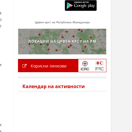
а
о
Црвен крст на Република Македонија
е
ЛОКАЦИИ НА ЦРВЕН КРСТ НА РМ
и
Корисни линкови
Календар на активности
и
а