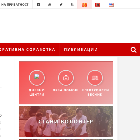
 НА ПРИВАТНОСТ
ОРАТИВНА СОРАБОТКА
ПУБЛИКАЦИИ
ДНЕВНИ
ПРВА ПОМОШ
ЕЛЕКТРОНСКИ
ЦЕНТРИ
ВЕСНИК
о
СТАНИ ВОЛОНТЕР
а
а
а