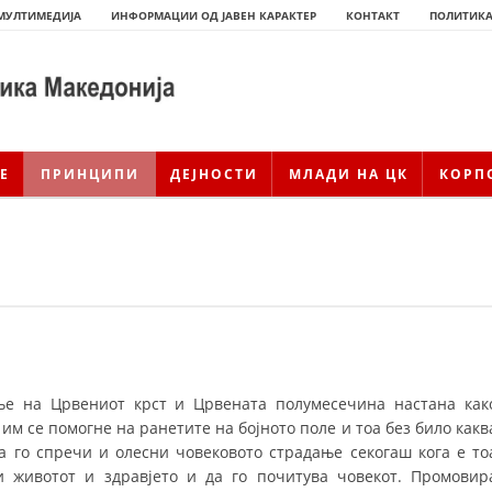
МУЛТИМЕДИЈА
ИНФОРМАЦИИ ОД ЈАВЕН КАРАКТЕР
КОНТАКТ
ПОЛИТИКА
Е
ПРИНЦИПИ
ДЕЈНОСТИ
МЛАДИ НА ЦК
КОРП
е на Црвениот крст и Црвената полумесечина настана как
ИСТОРИЈАТ НА ЦКРСМ
 им се помогне на ранетите на бојното поле и тоа без било какв
да го спречи и олесни човековото страдање секогаш кога е то
ИСТОРИЈАТ НА ДВИЖЕЊЕТО
 животот и здравјето и да го почитува човекот. Промовир