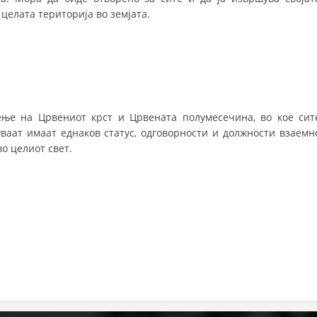
целата територија во земјата.
МЕЃУНАРОДНА СОРАБОТКА
ДОГОВОРИ
ЗНАЧЕЊЕ НА СЛУЖБАТА ЗА БАРАЊЕ
ФОРМУЛАРИ ЗА БАРАЊА
ње на Црвениот крст и Црвената полумесечина, во кое сит
ваат имаат еднаков статус, одговорности и должности взаемн
ЗДРАВСТВЕНО ПРЕВЕНТИВНА ДЕЈНОСТ
во целиот свет.
ПРВА ПОМОШ
КРВОДАРИТЕЛСТВО
ИНФОРМАЦИИ ЗА БОЛЕСТИ
МЕНАЏМЕНТ НА ВОЛОНТЕРИ
ЗА НАС