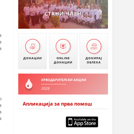
СТАНИ ЧЛЕН
а
а
а
ДОНАЦИИ
ONLINE
ДОНИРАЈ
ДОНАЦИИ
ОБЛЕКА
КРВОДАРИТЕЛСКИ АКЦИИ
2026
о
Апликација за прва помош
а
а
а