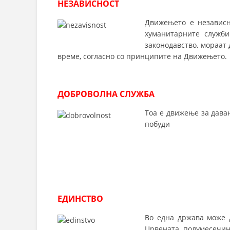
НЕЗАВИСНОСТ
Движењето е независн
хуманитарните служб
законодавство, мораат 
време, согласно со принципите на Движењето.
ДОБРОВОЛНА СЛУЖБА
Тоа е движење за дава
побуди
ЕДИНСТВО
Во една држава може 
Црвената полумесечин