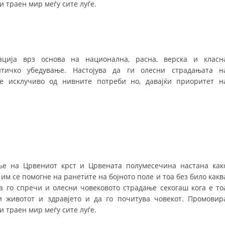
СТРУКТУРА НА ОРГАНИЗАЦИЈАТА
и траен мир меѓу сите луѓе.
КОНТАКТ ИНФОРМАЦИИ
ЧЛЕНСТВО ВО ПРОФЕСИОНАЛНИ ТЕЛА
ција врз основа на национална, расна, верска и класн
тичко убедување. Настојува да ги олесни страдањата н
се исклучиво од нивните потреби но, давајќи приоритет н
ЗАКОН ЗА ЦКРМ
СТАТУТ НА ЦКРМ
ОРГАНИЗАЦИЈА И РАЗВОЈ
е на Црвениот крст и Црвената полумесечина настана как
 им се помогне на ранетите на бојното поле и тоа без било какв
РАКОВОДЕН ОДБОР
да го спречи и олесни човековото страдање секогаш кога е то
 животот и здравјето и да го почитува човекот. Промовир
СОБРАНИЕ
и траен мир меѓу сите луѓе.
СТРУКТУРА И ОРГАНИЗАЦИОНА ПОСТАВЕНОСТ