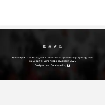
МЕЃУНАРОДНА СОРАБОТКА
ДОГОВОРИ
ЗНАЧЕЊЕ НА СЛУЖБАТА ЗА БАРАЊЕ
ФОРМУЛАРИ ЗА БАРАЊА
ЗДРАВСТВЕНО ПРЕВЕНТИВНА ДЕЈНОСТ
ПРВА ПОМОШ
Црвен крст на Р. Македонија - Општинска организација Центар, Клуб
на млади ©. Сите права задржани. 2026
КРВОДАРИТЕЛСТВО
Designed and Developed by
AA
ИНФОРМАЦИИ ЗА БОЛЕСТИ
МЕНАЏМЕНТ НА ВОЛОНТЕРИ
ЗА НАС