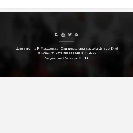
МЕЃУНАРОДНА СОРАБОТКА
ДОГОВОРИ
ЗНАЧЕЊЕ НА СЛУЖБАТА ЗА БАРАЊЕ
ФОРМУЛАРИ ЗА БАРАЊА
Црвен крст на Р. Македонија - Општинска организација Центар, Клуб
на млади ©. Сите права задржани. 2026
ЗДРАВСТВЕНО ПРЕВЕНТИВНА ДЕЈНОСТ
Designed and Developed by
AA
ПРВА ПОМОШ
КРВОДАРИТЕЛСТВО
ИНФОРМАЦИИ ЗА БОЛЕСТИ
МЕНАЏМЕНТ НА ВОЛОНТЕРИ
ЗА НАС