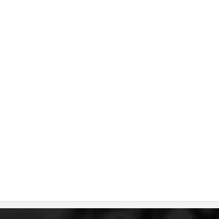
DISEMINIMI
DREJTA NDERKOMBETARE HUMANITARE
PROMOVIMI I VLERAVE HUMANE
PËRDORIMIN DHE MBROJTJEN E STEMËS
SOCIALO-HUMANITARE
SI TË JEPNI DONACIONE
PËRGATITSHMËRI DHE VEPRIM GJATË KATASTROFAVE
EKIPE PËRGJIGJE DISASTER
STACIONIN E UJIT SHPËTIMIT – VODNO
EOK E CK
PROJEKTE
MARRDHËNJE ME PUBLIKUN