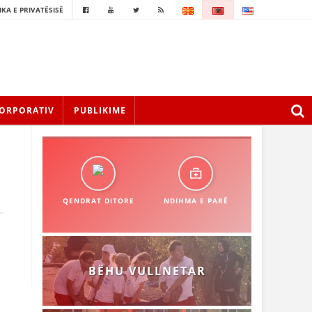
IKA E PRIVATËSISË
ORPORATIV
PUBLIKIME
QENDRAT DITORE
NDIHMA E PARË
BËHU VULLNETAR