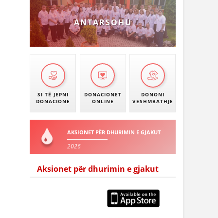
ANTARSOHU
SI TË JEPNI
DONACIONET
DONONI
DONACIONE
ONLINE
VESHMBATHJE
AKSIONET PËR DHURIMIN E GJAKUT
2026
Aksionet për dhurimin e gjakut