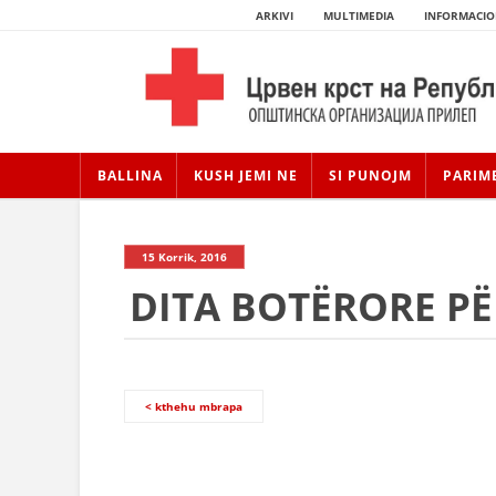
ARKIVI
MULTIMEDIA
INFORMACIO
BALLINA
KUSH JEMI NE
SI PUNOJM
PARIM
15 Korrik, 2016
DITA BOTËRORE PË
< kthehu mbrapa