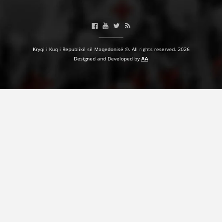
HULUMTIMI I OPINIONIT PUBLIK
BASHKËPUNIM NDËRKOMBËTAR
Kryqi i Kuq i Republikë së Maqedonisë ©. All rights reserved. 2026
MARRËVESHJE
Designed and Developed by
AA
PROJEKTE
SHËRBIMI PËR KËRKIM
VEPRIMTARI SHËNDETËSORE PREVENTIVE
NDIHMA E PARË
DHURIMI I GJAKUT
MENAXHIM ME VULLNETARË
KUSH JEMI NE