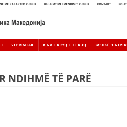
NE ME KARAKTER PUBLIK
HULUMTIMI I MENDIMIT PUBLIK
KONTAKT
POLIT
ET
VEPRIMTARI
RINA E KRYQIT TË KUQ
BASHKËPUNIM K
R NDIHMË TË PARË
HISTORIA E LËVIZJES
HISTORIA E KRYQIT TË KUQ