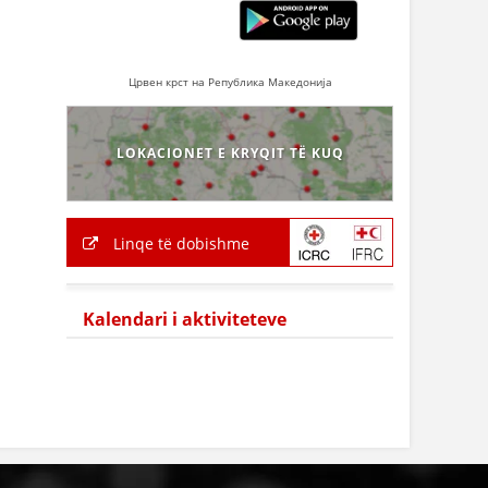
Црвен крст на Република Македонија
LOKACIONET E KRYQIT TË KUQ
Linqe të dobishme
Kalendari i aktiviteteve