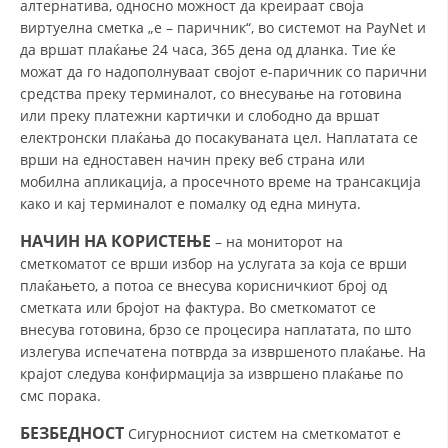
алтернатива, односно можност да креираат своја
виртуелна сметка „е – паричник“, во системот на PayNet и
HULUMTIMI I OPINIONIT PUBLIK
да вршат плаќање 24 часа, 365 дена од дланка. Тие ќе
BASHKËPUNIM NDËRKOMBËTAR
можат да го надополнуваат својот е-паричник со парични
средства преку терминалот, со внесување на готовина
MARRËVESHJE
или преку платежни картички и слободно да вршат
електронски плаќања до посакуваната цел. Наплатата се
PROJEKTE
врши на едноставен начин преку веб страна или
мобилна апликација, а просечното време на трансакција
SHËRBIMI PËR KËRKIM
како и кај терминалот е помалку од една минута.
VEPRIMTARI SHËNDETËSORE PREVENTIVE
НАЧИН НА КОРИСТЕЊЕ
– на мониторот на
NDIHMA E PARË
сметкоматот се врши избор на услугата за која се врши
плаќањето, а потоа се внесува корисничкиот број од
DHURIMI I GJAKUT
сметката или бројот на фактура. Во сметкоматот се
внесува готовина, брзо се процесира наплатата, по што
MENAXHIM ME VULLNETARË
излегува испечатена потврда за извршеното плаќање. На
крајот следува конфирмација за извршено плаќање по
смс порака.
KUSH JEMI NE
БЕЗБЕДНОСТ
Сигурносниот систем на сметкоматот е