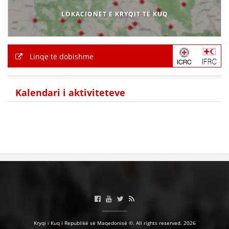
LOKACIONET E KRYQIT TË KUQ
Linqe të dobishme
Kalendari i aktiviteteve
Kryqi i Kuq i Republikë së Maqedonisë ©. All rights reserved. 2026