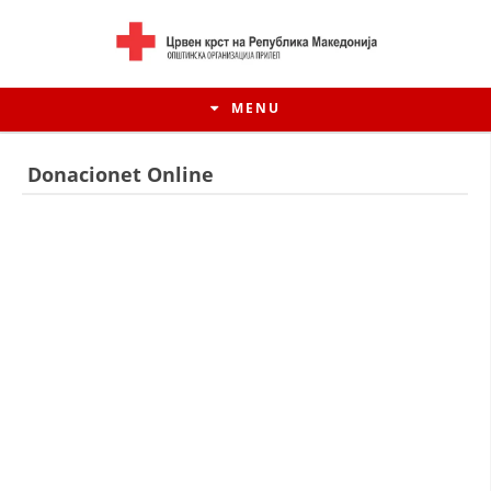
MENU
Donacionet Online
HISTORIA E LËVIZJES
HISTORIA E KRYQIT TË KUQ