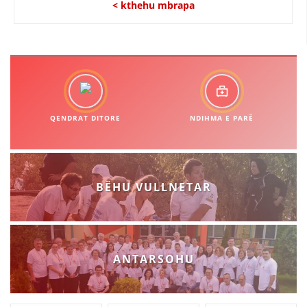
< kthehu mbrapa
QENDRAT DITORE
NDIHMA E PARË
BËHU VULLNETAR
ANTARSOHU