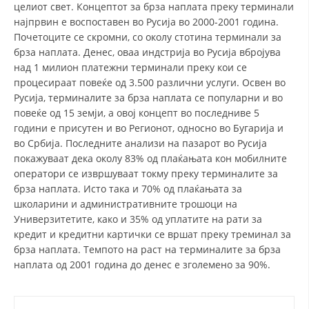
целиот свет. Концептот за брза наплата преку терминали
најпрвин е воспоставен во Русија во 2000-2001 година.
Почетоците се скромни, со околу стотина терминали за
брза наплата. Денес, оваа индстрија во Русија вбројува
над 1 милион платежни терминали преку кои се
процесираат повеќе од 3.500 различни услуги. Освен во
Русија, терминалите за брза наплата се популарни и во
повеќе од 15 земји, а овој концепт во последниве 5
години е присутен и во Регионот, односно во Бугарија и
во Србија. Последните анализи на пазарот во Русија
покажуваат дека околу 83% од плаќањата кон мобилните
оператори се извршуваат токму преку терминалите за
брза наплата. Исто така и 70% од плаќањата за
школарини и административните трошоци на
Универзитетите, како и 35% од уплатите на рати за
кредит и кредитни картички се вршат преку треминал за
брза наплата. Темпото на раст на терминалите за брза
наплата од 2001 година до денес е зголемено за 90%.