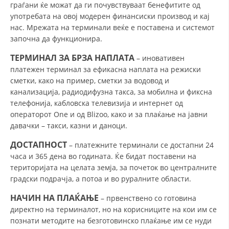
граѓани ќе можат да ги почувствуваат бенефитите од
DISEMINIMI
употребата на овој модерен финансиски производ и кај
нас. Мрежата на терминали веќе е поставена и системот
DREJTA NDERKOMBETARE HUMANITARE
започна да функционира.
PROMOVIMI I VLERAVE HUMANE
ТЕРМИНАЛ ЗА БРЗА НАПЛАТА
– иновативен
платежен терминал за ефикасна наплата на режиски
PËRDORIMIN DHE MBROJTJEN E STEMËS
сметки, како на пример, сметки за водовод и
SOCIALO-HUMANITARE
канализација, радиодифузна такса, за мобилна и фиксна
телефонија, кабловска телевизија и интернет од
SI TË JEPNI DONACIONE
операторот One и од Blizoo, како и за плаќање на јавни
давачки – такси, казни и даноци.
PËRGATITSHMËRI DHE VEPRIM GJATË KATASTROFAVE
ДОСТАПНОСТ
– платежните терминали се достапни 24
EKIPE PËRGJIGJE DISASTER
часа и 365 дена во годината. Ќе бидат поставени на
територијата на целата земја, за почеток во централните
STACIONIN E UJIT SHPËTIMIT – VODNO
градски подрачја, а потоа и во руралните области.
EOK E CK
НАЧИН НА ПЛАЌАЊЕ
– првенствено со готовина
PROJEKTE
директно на терминалот, но на корисниците на кои им се
познати методите на безготовинско плаќање им се нуди
MARRDHËNJE ME PUBLIKUN