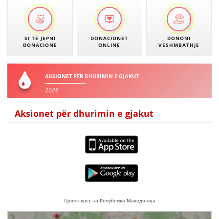
SI TË JEPNI
DONACIONET
DONONI
DONACIONE
ONLINE
VESHMBATHJE
AKSIONET PËR DHURIMIN E GJAKUT
2026
Aksionet për dhurimin e gjakut
Црвен крст на Република Македонија