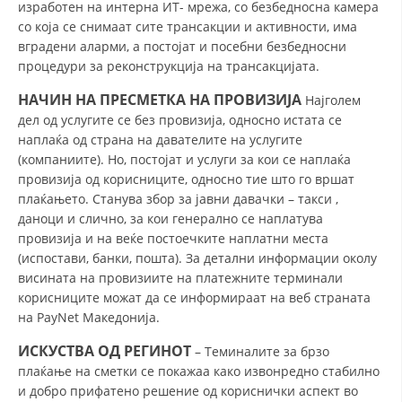
изработен на интерна ИТ- мрежа, со безбедносна камера
VEPRIMTARI
со која се снимаат сите трансакции и активности, има
вградени аларми, а постојат и посебни безбедносни
процедури за реконструкција на трансакцијата.
НАЧИН НА ПРЕСМЕТКА НА ПРОВИЗИЈА
Најголем
DORACAKË
дел од услугите се без провизија, односно истата се
наплаќа од страна на давателите на услугите
STRATEGJI
(компаниите). Но, постојат и услуги за кои се наплаќа
провизија од корисниците, односно тие што го вршат
MATERIAL EDUKATIVO INFORMATIV
плаќањето. Станува збор за јавни давачки – такси ,
даноци и слично, за кои генерално се наплатува
BROCHURES
провизија и на веќе постоечките наплатни места
PRESENTATIONS
(испостави, банки, пошта). За детални информации околу
висината на провизиите на платежните терминали
корисниците можат да се информираат на веб страната
на PayNet Македонија.
ИСКУСТВА ОД РЕГИНОТ
– Теминалите за брзо
плаќање на сметки се покажаа како извонредно стабилно
и добро прифатено решение од кориснички аспект во