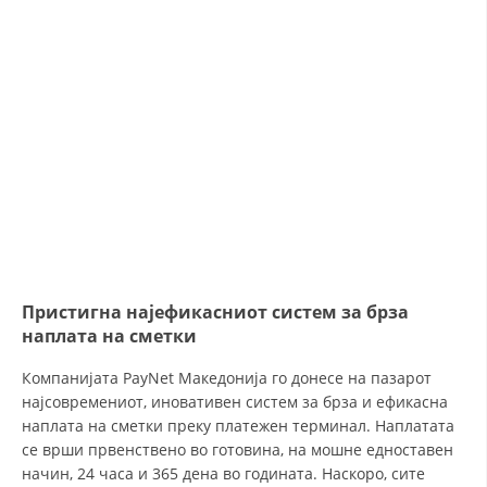
STRUKTURA E ORGANIZATËS
KONTAKT INFORMACIONE
ANËTARËSIMI NË STRUKTURAT PROFESIONALE
LIGJI I KRYQIT TË KUQ
STATUTI I KRYQIT TË KUQ
Пристигна најефикасниот систем за брза
наплата на сметки
ORGANIZIMI DHE ZHVILLIMI
Компанијата PayNet Македонија го донесе на пазарот
BORDI DREJTUES
најсовремениот, иновативен систем за брза и ефикасна
наплата на сметки преку платежен терминал. Наплатата
KUVENDI
се врши првенствено во готовина, на мошне едноставен
начин, 24 часа и 365 дена во годината. Наскоро, сите
STRUKTURA DHE STRUKTURA ORGANIZATIVE