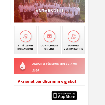
ANTARSOHU
SI TË JEPNI
DONACIONET
DONONI
DONACIONE
ONLINE
VESHMBATHJE
AKSIONET PËR DHURIMIN E GJAKUT
2026
Aksionet për dhurimin e gjakut