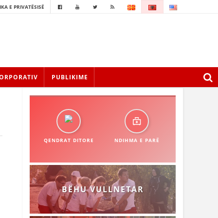
IKA E PRIVATËSISË
ORPORATIV
PUBLIKIME
QENDRAT DITORE
NDIHMA E PARË
BËHU VULLNETAR