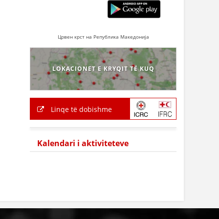
Црвен крст на Република Македонија
LOKACIONET E KRYQIT TË KUQ
Linqe të dobishme
Kalendari i aktiviteteve