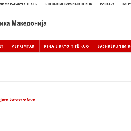
NE ME KARAKTER PUBLIK
HULUMTIMI I MENDIMIT PUBLIK
KONTAKT
POLIT
ET
VEPRIMTARI
RINA E KRYQIT TË KUQ
BASHKËPUNIM K
gjate katastrofave
HISTORIA E LËVIZJES
HISTORIA E KRYQIT TË KUQ