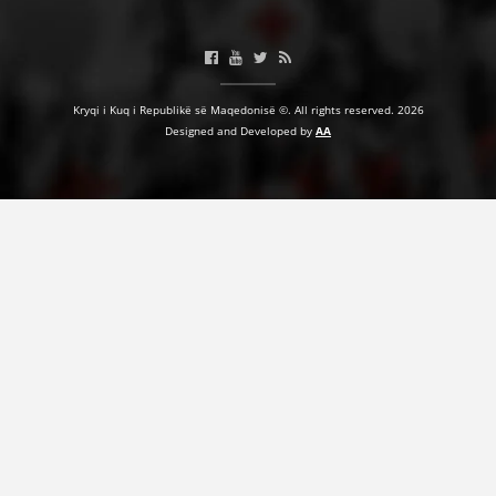
HULUMTIMI I OPINIONIT PUBLIK
BASHKËPUNIM NDËRKOMBËTAR
Kryqi i Kuq i Republikë së Maqedonisë ©. All rights reserved. 2026
MARRËVESHJE
Designed and Developed by
AA
PROJEKTE
SHËRBIMI PËR KËRKIM
VEPRIMTARI SHËNDETËSORE PREVENTIVE
NDIHMA E PARË
DHURIMI I GJAKUT
MENAXHIM ME VULLNETARË
KUSH JEMI NE