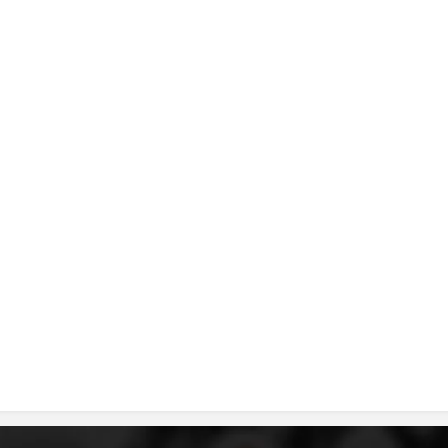
DISEMINIMI
DREJTA NDERKOMBETARE HUMANITARE
PROMOVIMI I VLERAVE HUMANE
PËRDORIMIN DHE MBROJTJEN E STEMËS
SOCIALO-HUMANITARE
SI TË JEPNI DONACIONE
PËRGATITSHMËRI DHE VEPRIM GJATË KATASTROFAVE
EKIPE PËRGJIGJE DISASTER
STACIONIN E UJIT SHPËTIMIT – VODNO
EOK E CK
PROJEKTE
MARRDHËNJE ME PUBLIKUN