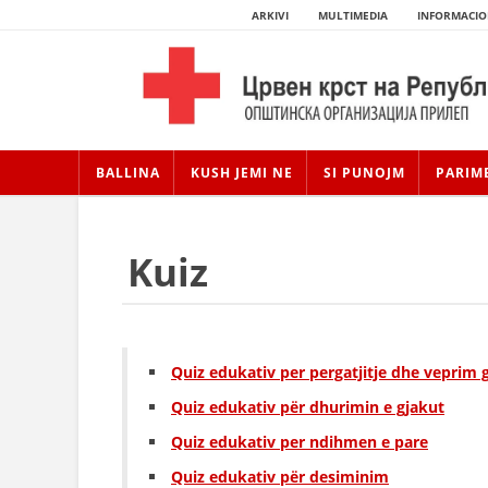
ARKIVI
MULTIMEDIA
INFORMACIO
BALLINA
KUSH JEMI NE
SI PUNOJM
PARIM
Kuiz
Quiz edukativ per pergatjitje dhe veprim 
Quiz
edukativ
për dhurimin e gjakut
Quiz edukativ per ndihmen e pare
Quiz edukativ për desiminim