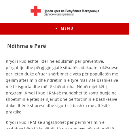
MENU
Ndihma e Parë
Kryqi i kuq është lider në edukimin për preventivë,
përgatitje dhe përgjigje gjatë situatës adekuate frikësuese
për jetën duke ofruar shërbimet e veta për popullatën me
qëllim aftësimin dhe ndrëtimin e tyre masiv të bashkësive
më të isgurta dhe më të shëndosha. Nëpërmjet këtij
programi Kryqi i kuq i RM-së mundohet të kontribuojë në
shpëtimin e jetës së njeriut dhe përforcimin e bashkësive –
duke dhënë shpresë dhe siguri së bashku me aftësitë
HISTORIA E LËVIZJES
praktike.
HISTORIA E KRYQIT TË KUQ
Kryqi i kuq i RM-së angazhohet për përmirësimin e
vazhdueshëm të kualitetit të programeve për ndihmë të