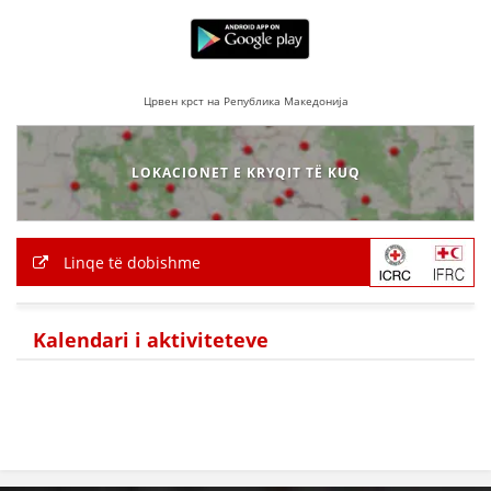
Црвен крст на Република Македонија
LOKACIONET E KRYQIT TË KUQ
Linqe të dobishme
Kalendari i aktiviteteve