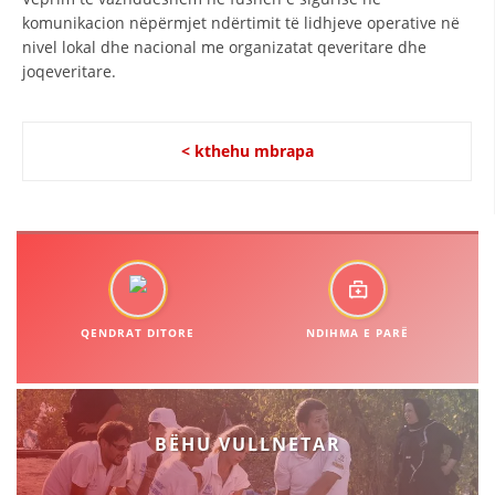
komunikacion nëpërmjet ndërtimit të lidhjeve operative në
HULUMTIMI I OPINIONIT PUBLIK
nivel lokal dhe nacional me organizatat qeveritare dhe
joqeveritare.
BASHKËPUNIM NDËRKOMBËTAR
MARRËVESHJE
< kthehu mbrapa
PROJEKTE
SHËRBIMI PËR KËRKIM
VEPRIMTARI SHËNDETËSORE PREVENTIVE
NDIHMA E PARË
DHURIMI I GJAKUT
QENDRAT DITORE
NDIHMA E PARË
MENAXHIM ME VULLNETARË
BËHU VULLNETAR
KUSH JEMI NE