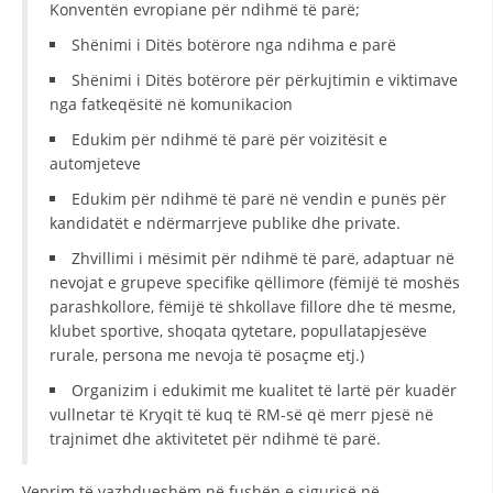
Konventën evropiane për ndihmë të parë;
DISEMINIMI
Shënimi i Ditës botërore nga ndihma e parë
DREJTA NDERKOMBETARE HUMANITARE
Shënimi i Ditës botërore për përkujtimin e viktimave
nga fatkeqësitë në komunikacion
PROMOVIMI I VLERAVE HUMANE
Edukim për ndihmë të parë për voizitësit e
PËRDORIMIN DHE MBROJTJEN E STEMËS
automjeteve
SOCIALO-HUMANITARE
Edukim për ndihmë të parë në vendin e punës për
kandidatët e ndërmarrjeve publike dhe private.
SI TË JEPNI DONACIONE
Zhvillimi i mësimit për ndihmë të parë, adaptuar në
PËRGATITSHMËRI DHE VEPRIM GJATË KATASTROFAVE
nevojat e grupeve specifike qëllimore (fëmijë të moshës
parashkollore, fëmijë të shkollave fillore dhe të mesme,
EKIPE PËRGJIGJE DISASTER
klubet sportive, shoqata qytetare, popullatapjesëve
rurale, persona me nevoja të posaçme etj.)
STACIONIN E UJIT SHPËTIMIT – VODNO
Organizim i edukimit me kualitet të lartë për kuadër
EOK E CK
vullnetar të Kryqit të kuq të RM-së që merr pjesë në
trajnimet dhe aktivitetet për ndihmë të parë.
PROJEKTE
MARRDHËNJE ME PUBLIKUN
Veprim të vazhdueshëm në fushën e sigurisë në