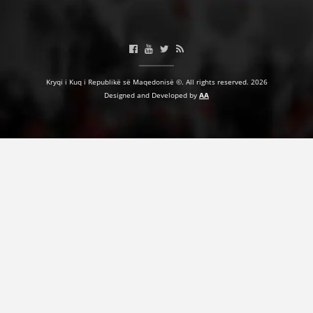
Kryqi i Kuq i Republikë së Maqedonisë ©. All rights reserved. 2026
Designed and Developed by
AA