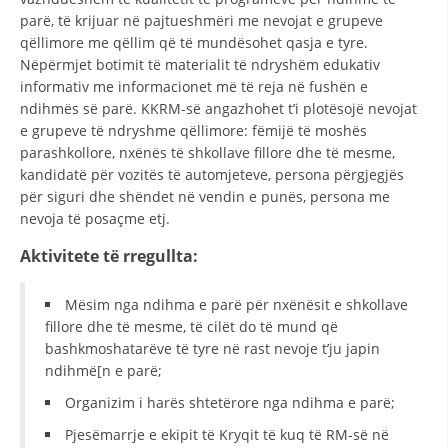
STRUKTURA E ORGANIZATËS
parë, të krijuar në pajtueshmëri me nevojat e grupeve
qëllimore me qëllim që të mundësohet qasja e tyre.
KONTAKT INFORMACIONE
Nëpërmjet botimit të materialit të ndryshëm edukativ
ANËTARËSIMI NË STRUKTURAT PROFESIONALE
informativ me informacionet më të reja në fushën e
ndihmës së parë. KKRM-së angazhohet t’i plotësojë nevojat
e grupeve të ndryshme qëllimore: fëmijë të moshës
parashkollore, nxënës të shkollave fillore dhe të mesme,
LIGJI I KRYQIT TË KUQ
kandidatë për vozitës të automjeteve, persona përgjegjës
për siguri dhe shëndet në vendin e punës, persona me
STATUTI I KRYQIT TË KUQ
nevoja të posaçme etj.
Aktivitete të rregullta:
Mësim nga ndihma e parë për nxënësit e shkollave
fillore dhe të mesme, të cilët do të mund që
ORGANIZIMI DHE ZHVILLIMI
bashkmoshatarëve të tyre në rast nevoje t’ju japin
BORDI DREJTUES
ndihmë[n e parë;
Organizim i harës shtetërore nga ndihma e parë;
KUVENDI
Pjesëmarrje e ekipit të Kryqit të kuq të RM-së në
STRUKTURA DHE STRUKTURA ORGANIZATIVE