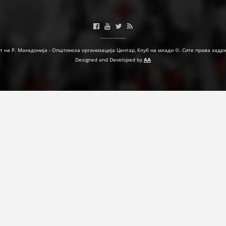
МЕЃУНАРОДНА СОРАБОТКА
ДОГОВОРИ
т на Р. Македонија - Општинска организација Центар, Клуб на млади ©. Сите права задр
ЗНАЧЕЊЕ НА СЛУЖБАТА ЗА БАРАЊЕ
Designed and Developed by
AA
ФОРМУЛАРИ ЗА БАРАЊА
ЗДРАВСТВЕНО ПРЕВЕНТИВНА ДЕЈНОСТ
ПРВА ПОМОШ
КРВОДАРИТЕЛСТВО
ИНФОРМАЦИИ ЗА БОЛЕСТИ
МЕНАЏМЕНТ НА ВОЛОНТЕРИ
ЗА НАС