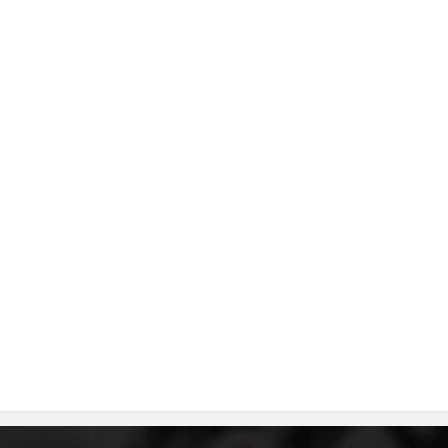
ДИСЕМИНАЦИЈА
MЕЃУНАРОДНО ХУМАНИТАРНО ПРАВО
ПРОМОЦИЈА НА ХУМАНИ ВРЕДНОСТИ
УПОТРЕБА И ЗАШТИТА НА АМБЛЕМОТ
СОЦИЈАЛНО ХУМАНИТАРНА ДЕЈНОСТ
КАКО ДА ДОНИРАТЕ
ПОДГОТВЕНОСТ И ДЕЈСТВО ПРИ КАТАСТРОФИ
ТИМОВИ НА ООЦК
СПАСИТЕЛНА СТАНИЦА ВОДНО
ПРОЕКТИ – ПОДГОТВЕНОСТ И ДЕЈСТВУВАЊЕ ПРИ КАТАСТРОФИ
ОДНОСИ СО ЈАВНОСТ
ИСТРАЖУВАЊЕ НА ЈАВНО МИСЛЕЊЕ