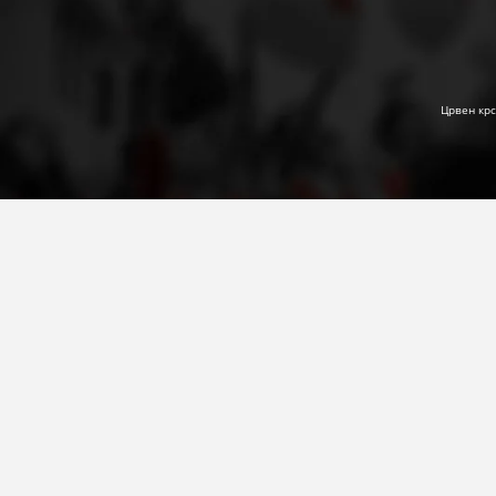
Црвен крс