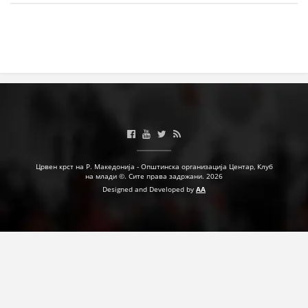
МЕЃУНАРОДНА СОРАБОТКА
ДОГОВОРИ
ЗНАЧЕЊЕ НА СЛУЖБАТА ЗА БАРАЊЕ
ФОРМУЛАРИ ЗА БАРАЊА
ЗДРАВСТВЕНО ПРЕВЕНТИВНА ДЕЈНОСТ
ПРВА ПОМОШ
Црвен крст на Р. Македонија - Општинска организација Центар, Клуб
на млади ©. Сите права задржани. 2026
КРВОДАРИТЕЛСТВО
Designed and Developed by
AA
ИНФОРМАЦИИ ЗА БОЛЕСТИ
МЕНАЏМЕНТ НА ВОЛОНТЕРИ
ЗА НАС