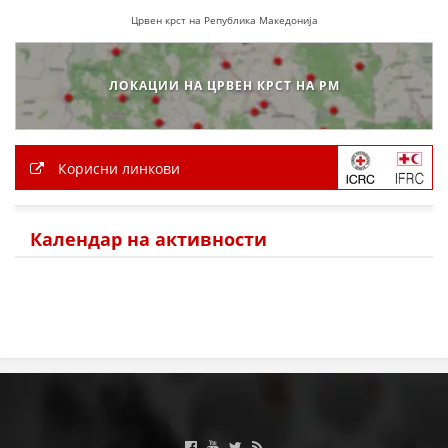
Црвен крст на Република Македонија
МЕЃУНАРОДНА СОРАБОТКА
ДОГОВОРИ
ЛОКАЦИИ НА ЦРВЕН КРСТ НА РМ
ЗНАЧЕЊЕ НА СЛУЖБАТА ЗА БАРАЊЕ
ФОРМУЛАРИ ЗА БАРАЊА
Корисни линкови
ЗДРАВСТВЕНО ПРЕВЕНТИВНА ДЕЈНОСТ
ПРВА ПОМОШ
Календар на активности
КРВОДАРИТЕЛСТВО
ИНФОРМАЦИИ ЗА БОЛЕСТИ
МЕНАЏМЕНТ НА ВОЛОНТЕРИ
ЗА НАС