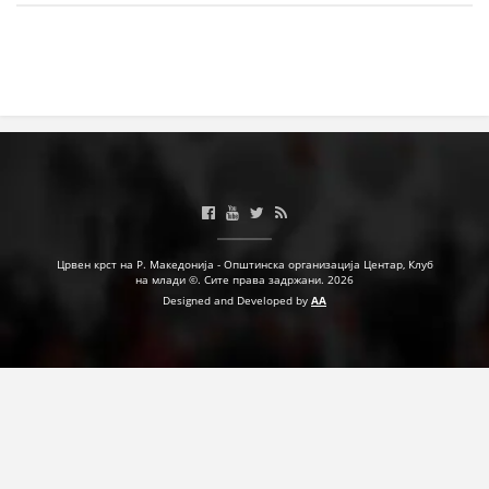
МЕЃУНАРОДНА СОРАБОТКА
ДОГОВОРИ
ЗНАЧЕЊЕ НА СЛУЖБАТА ЗА БАРАЊЕ
ФОРМУЛАРИ ЗА БАРАЊА
ЗДРАВСТВЕНО ПРЕВЕНТИВНА ДЕЈНОСТ
ПРВА ПОМОШ
Црвен крст на Р. Македонија - Општинска организација Центар, Клуб
на млади ©. Сите права задржани. 2026
КРВОДАРИТЕЛСТВО
Designed and Developed by
AA
ИНФОРМАЦИИ ЗА БОЛЕСТИ
МЕНАЏМЕНТ НА ВОЛОНТЕРИ
ЗА НАС