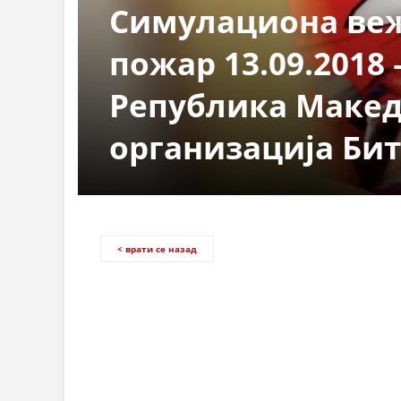
Симулациона веж
пожар 13.09.2018 
Република Макед
организација Би
< врати се назад