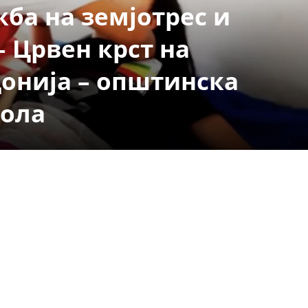
СТРУКТУРА НА ОРГАНИЗАЦИЈАТА
ба на земјотрес и
КОНТАКТ ИНФОРМАЦИИ
– Црвен крст на
ЧЛЕНСТВО ВО ПРОФЕСИОНАЛНИ ТЕЛА
онија – општинска
тола
ЗАКОН ЗА ЦКРМ
СТАТУТ НА ЦКРМ
ОРГАНИЗАЦИЈА И РАЗВОЈ
РАКОВОДЕН ОДБОР
СОБРАНИЕ
СТРУКТУРА И ОРГАНИЗАЦИОНА ПОСТАВЕНОСТ