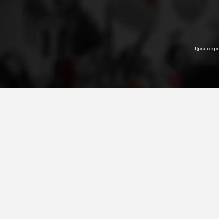
Црвен крс