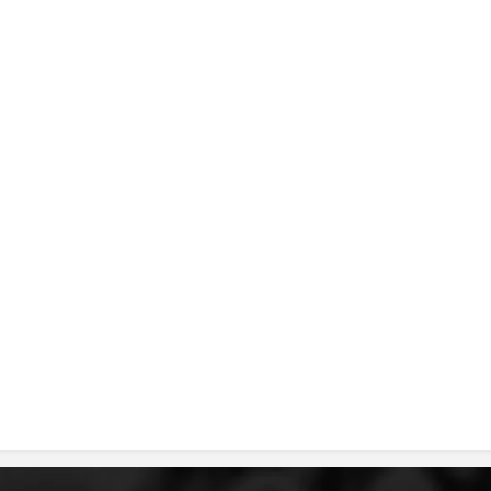
ДИСЕМИНАЦИЈА
MЕЃУНАРОДНО ХУМАНИТАРНО ПРАВО
ПРОМОЦИЈА НА ХУМАНИ ВРЕДНОСТИ
УПОТРЕБА И ЗАШТИТА НА АМБЛЕМОТ
СОЦИЈАЛНО ХУМАНИТАРНА ДЕЈНОСТ
КАКО ДА ДОНИРАТЕ
ПОДГОТВЕНОСТ И ДЕЈСТВО ПРИ КАТАСТРОФИ
ТИМОВИ НА ООЦК
СПАСИТЕЛНА СТАНИЦА ВОДНО
ПРОЕКТИ – ПОДГОТВЕНОСТ И ДЕЈСТВУВАЊЕ ПРИ КАТАСТРОФИ
ОДНОСИ СО ЈАВНОСТ
ИСТРАЖУВАЊЕ НА ЈАВНО МИСЛЕЊЕ