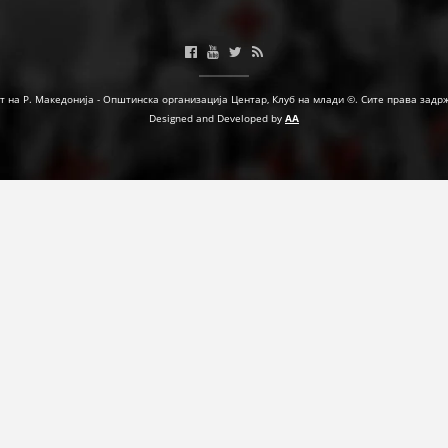
МЕЃУНАРОДНА СОРАБОТКА
ДОГОВОРИ
т на Р. Македонија - Општинска организација Центар, Клуб на млади ©. Сите права задр
ЗНАЧЕЊЕ НА СЛУЖБАТА ЗА БАРАЊЕ
Designed and Developed by
AA
ФОРМУЛАРИ ЗА БАРАЊА
ЗДРАВСТВЕНО ПРЕВЕНТИВНА ДЕЈНОСТ
ПРВА ПОМОШ
КРВОДАРИТЕЛСТВО
ИНФОРМАЦИИ ЗА БОЛЕСТИ
МЕНАЏМЕНТ НА ВОЛОНТЕРИ
ЗА НАС