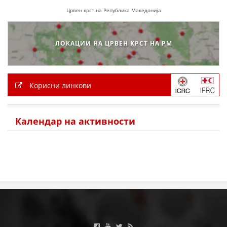
Црвен крст на Република Македонија
МЕЃУНАРОДНА СОРАБОТКА
ДОГОВОРИ
ЛОКАЦИИ НА ЦРВЕН КРСТ НА РМ
ЗНАЧЕЊЕ НА СЛУЖБАТА ЗА БАРАЊЕ
ФОРМУЛАРИ ЗА БАРАЊА
Корисни линкови
ЗДРАВСТВЕНО ПРЕВЕНТИВНА ДЕЈНОСТ
ПРВА ПОМОШ
Календар на активности
КРВОДАРИТЕЛСТВО
ИНФОРМАЦИИ ЗА БОЛЕСТИ
МЕНАЏМЕНТ НА ВОЛОНТЕРИ
ЗА НАС