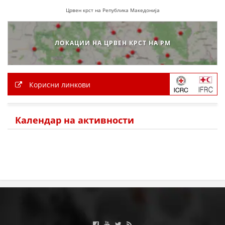
Црвен крст на Република Македонија
МЕЃУНАРОДНА СОРАБОТКА
ДОГОВОРИ
ЛОКАЦИИ НА ЦРВЕН КРСТ НА РМ
ЗНАЧЕЊЕ НА СЛУЖБАТА ЗА БАРАЊЕ
ФОРМУЛАРИ ЗА БАРАЊА
Корисни линкови
ЗДРАВСТВЕНО ПРЕВЕНТИВНА ДЕЈНОСТ
ПРВА ПОМОШ
Календар на активности
КРВОДАРИТЕЛСТВО
ИНФОРМАЦИИ ЗА БОЛЕСТИ
МЕНАЏМЕНТ НА ВОЛОНТЕРИ
ЗА НАС