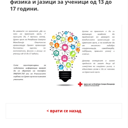
физика и јазици за ученици од 13 до
СТРУКТУРА НА ОРГАНИЗАЦИЈАТА
17 години.
КОНТАКТ ИНФОРМАЦИИ
ЧЛЕНСТВО ВО ПРОФЕСИОНАЛНИ ТЕЛА
ЗАКОН ЗА ЦКРМ
СТАТУТ НА ЦКРМ
ОРГАНИЗАЦИЈА И РАЗВОЈ
РАКОВОДЕН ОДБОР
< врати се назад
СОБРАНИЕ
СТРУКТУРА И ОРГАНИЗАЦИОНА ПОСТАВЕНОСТ