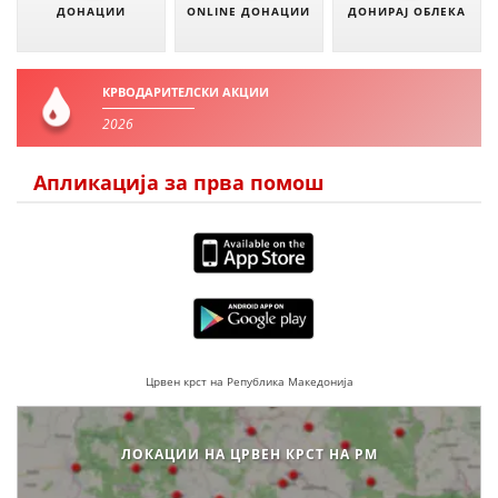
ДОНАЦИИ
ONLINE ДОНАЦИИ
ДОНИРАЈ ОБЛЕКА
МЕЃУНАРОДНА СОРАБОТКА
ДОГОВОРИ
КРВОДАРИТЕЛСКИ АКЦИИ
ЗНАЧЕЊЕ НА СЛУЖБАТА ЗА БАРАЊЕ
2026
ФОРМУЛАРИ ЗА БАРАЊА
Апликација за прва помош
ЗДРАВСТВЕНО ПРЕВЕНТИВНА ДЕЈНОСТ
ПРВА ПОМОШ
КРВОДАРИТЕЛСТВО
ИНФОРМАЦИИ ЗА БОЛЕСТИ
МЕНАЏМЕНТ НА ВОЛОНТЕРИ
Црвен крст на Република Македонија
ЛОКАЦИИ НА ЦРВЕН КРСТ НА РМ
ЗА НАС