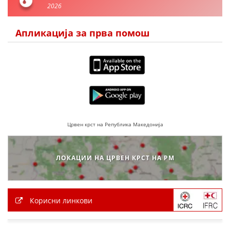
ДЕЈСТВУВАЊЕ
2026
Апликација за прва помош
ПРИРАЧНИЦИ
СТРАТЕГИИ
ЕДУКАТИВНО ИНФОРМАТИВНИ МАТЕРИЈАЛИ
Црвен крст на Република Македонија
БРОШУРИ
ПОСТЕРИ
ЛОКАЦИИ НА ЦРВЕН КРСТ НА РМ
ПРЕЗЕНТАЦИИ
Корисни линкови