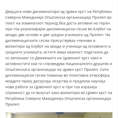
СТРУКТУРА НА ОРГАНИЗАЦИЈАТА
Двајцата нови дисеминатори од Црвен крст на Република
КОНТАКТ ИНФОРМАЦИИ
Северна Македонија Општинска организација Прилеп во
ЧЛЕНСТВО ВО ПРОФЕСИОНАЛНИ ТЕЛА
текот на изминатиот период беа доста активни на терен
при тоа реализирајќи дисеминациски сесии во Клубот на
млади, две основи и две средни училишта од Прилеп. На
дисеминациските сесии присуствуваа членови и
ЗАКОН ЗА ЦКРМ
волонтери од Клубот на млади и ученици од основните и
средните училишта, истите имаа можност подетално да
СТАТУТ НА ЦКРМ
се запознаат со Движењето на Црвениот крст како и
активностите кои ги спроведува Националното друштво и
Општинската организација на Црвен крст Прилеп. Сите
дисеминациски сесии поминаа во позитивна атмосфера,
младите преку дискусија, искуства и предлози научија
ОРГАНИЗАЦИЈА И РАЗВОЈ
нови работи за Црвениот крст и при тоа изразија
спремност да се вклучат како волонтери во Црвен крст на
РАКОВОДЕН ОДБОР
Република Северна Македонија Општинска организација
Прилеп.
СОБРАНИЕ
СТРУКТУРА И ОРГАНИЗАЦИОНА ПОСТАВЕНОСТ