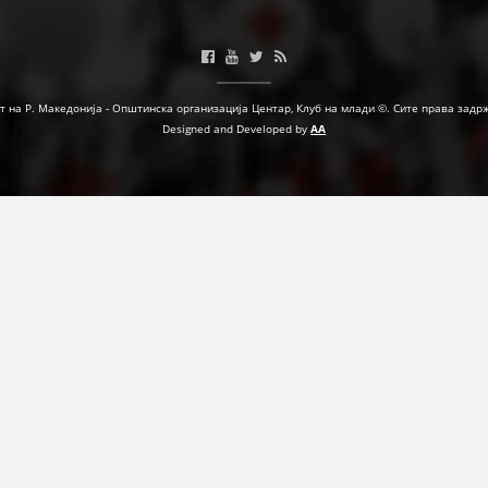
МЕЃУНАРОДНА СОРАБОТКА
ДОГОВОРИ
т на Р. Македонија - Општинска организација Центар, Клуб на млади ©. Сите права задр
ЗНАЧЕЊЕ НА СЛУЖБАТА ЗА БАРАЊЕ
Designed and Developed by
AA
ФОРМУЛАРИ ЗА БАРАЊА
ЗДРАВСТВЕНО ПРЕВЕНТИВНА ДЕЈНОСТ
ПРВА ПОМОШ
КРВОДАРИТЕЛСТВО
ИНФОРМАЦИИ ЗА БОЛЕСТИ
МЕНАЏМЕНТ НА ВОЛОНТЕРИ
ЗА НАС