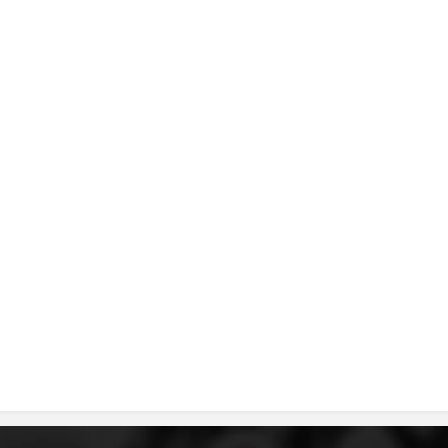
ДИСЕМИНАЦИЈА
MЕЃУНАРОДНО ХУМАНИТАРНО ПРАВО
ПРОМОЦИЈА НА ХУМАНИ ВРЕДНОСТИ
УПОТРЕБА И ЗАШТИТА НА АМБЛЕМОТ
СОЦИЈАЛНО ХУМАНИТАРНА ДЕЈНОСТ
КАКО ДА ДОНИРАТЕ
ПОДГОТВЕНОСТ И ДЕЈСТВО ПРИ КАТАСТРОФИ
ТИМОВИ НА ООЦК
СПАСИТЕЛНА СТАНИЦА ВОДНО
ПРОЕКТИ – ПОДГОТВЕНОСТ И ДЕЈСТВУВАЊЕ ПРИ КАТАСТРОФИ
ОДНОСИ СО ЈАВНОСТ
ИСТРАЖУВАЊЕ НА ЈАВНО МИСЛЕЊЕ