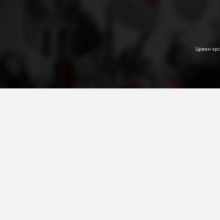
Црвен крс