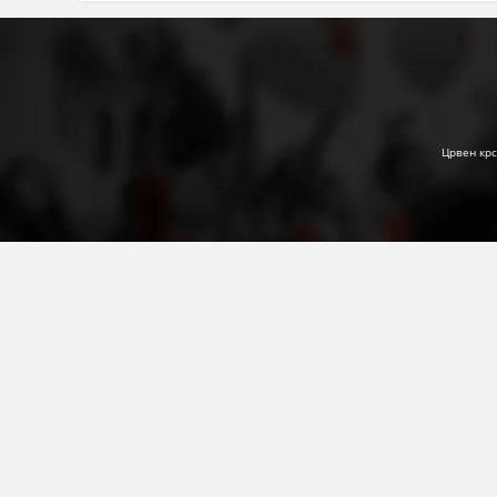
Црвен крс