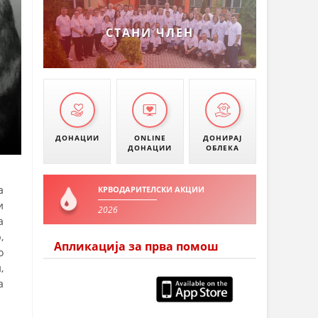
СТАНИ ЧЛЕН
ДОНАЦИИ
ONLINE
ДОНИРАЈ
ДОНАЦИИ
ОБЛЕКА
а
КРВОДАРИТЕЛСКИ АКЦИИ
и
2026
а
,
Апликација за прва помош
о
,
а