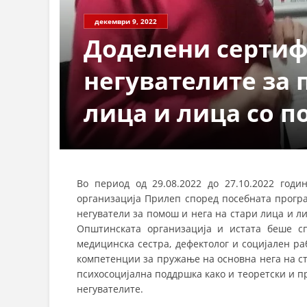
декември 9, 2022
Доделени сертиф
негувателите за 
лица и лица со п
Во период од 29.08.2022 до 27.10.2022 год
организација Прилеп според посебната програ
негуватели за помош и нега на стари лица и л
Општинската организација и истата беше с
медицинска сестра, дефектолог и социјален ра
компетенции за пружање на основна нега на с
психосоцијална поддршка како и теоретски и п
негувателите.