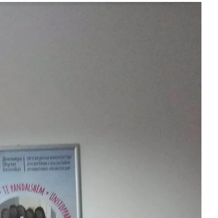
ДИСЕМИНАЦИЈА
MЕЃУНАРОДНО ХУМАНИТАРНО ПРАВО
ПРОМОЦИЈА НА ХУМАНИ ВРЕДНОСТИ
УПОТРЕБА И ЗАШТИТА НА АМБЛЕМОТ
СОЦИЈАЛНО ХУМАНИТАРНА ДЕЈНОСТ
КАКО ДА ДОНИРАТЕ
ПОДГОТВЕНОСТ И ДЕЈСТВО ПРИ КАТАСТРОФИ
ТИМОВИ НА ООЦК
СПАСИТЕЛНА СТАНИЦА ВОДНО
ПРОЕКТИ – ПОДГОТВЕНОСТ И ДЕЈСТВУВАЊЕ ПРИ КАТАСТРОФИ
ОДНОСИ СО ЈАВНОСТ
ИСТРАЖУВАЊЕ НА ЈАВНО МИСЛЕЊЕ