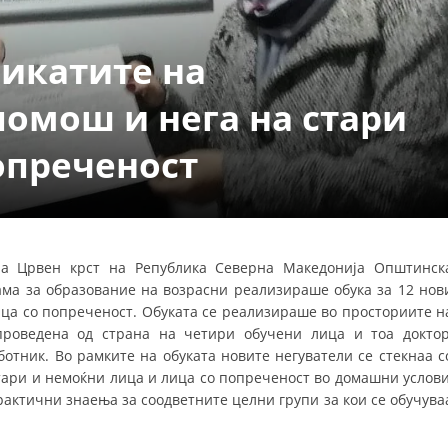
СТРУКТУРА НА ОРГАНИЗАЦИЈАТА
КОНТАКТ ИНФОРМАЦИИ
икатите на
ЧЛЕНСТВО ВО ПРОФЕСИОНАЛНИ ТЕЛА
помош и нега на стари
опреченост
ЗАКОН ЗА ЦКРМ
СТАТУТ НА ЦКРМ
ина Црвен крст на Република Северна Македонија Општинск
ма за образование на возрасни реализираше обука за 12 нов
ица со попреченост. Обуката се реализираше во просториите н
ОРГАНИЗАЦИЈА И РАЗВОЈ
проведена од страна на четири обучени лица и тоа доктор
ботник. Во рамките на обуката новите негуватели се стекнаа с
РАКОВОДЕН ОДБОР
тари и немоќни лица и лица со попреченост во домашни услови
рактични знаења за соодветните целни групи за кои се обучува
СОБРАНИЕ
СТРУКТУРА И ОРГАНИЗАЦИОНА ПОСТАВЕНОСТ