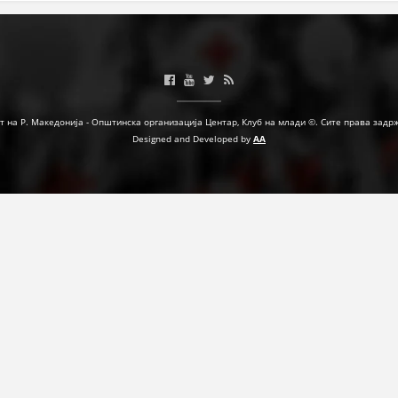
т на Р. Македонија - Општинска организација Центар, Клуб на млади ©. Сите права задр
Designed and Developed by
AA