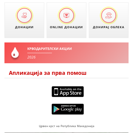
ДЕЈСТВУВАЊЕ
ДОНАЦИИ
ONLINE ДОНАЦИИ
ДОНИРАЈ ОБЛЕКА
ПРИРАЧНИЦИ
КРВОДАРИТЕЛСКИ АКЦИИ
СТРАТЕГИИ
2026
ЕДУКАТИВНО ИНФОРМАТИВНИ МАТЕРИЈАЛИ
Апликација за прва помош
БРОШУРИ
ПОСТЕРИ
ПРЕЗЕНТАЦИИ
Црвен крст на Република Македонија