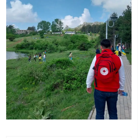
ДИСЕМИНАЦИЈА
MЕЃУНАРОДНО ХУМАНИТАРНО ПРАВО
ПРОМОЦИЈА НА ХУМАНИ ВРЕДНОСТИ
УПОТРЕБА И ЗАШТИТА НА АМБЛЕМОТ
СОЦИЈАЛНО ХУМАНИТАРНА ДЕЈНОСТ
КАКО ДА ДОНИРАТЕ
ПОДГОТВЕНОСТ И ДЕЈСТВО ПРИ КАТАСТРОФИ
ТИМОВИ НА ООЦК
СПАСИТЕЛНА СТАНИЦА ВОДНО
ПРОЕКТИ – ПОДГОТВЕНОСТ И ДЕЈСТВУВАЊЕ ПРИ КАТАСТРОФИ
ОДНОСИ СО ЈАВНОСТ
ИСТРАЖУВАЊЕ НА ЈАВНО МИСЛЕЊЕ