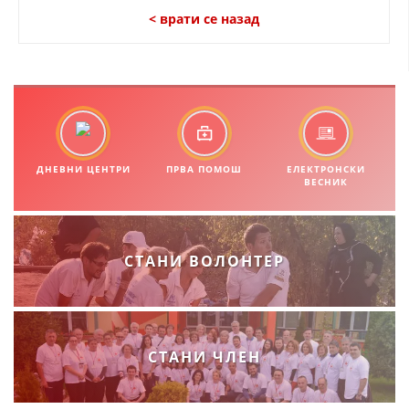
< врати се назад
МЕЃУНАРОДНА СОРАБОТКА
ДОГОВОРИ
ЗНАЧЕЊЕ НА СЛУЖБАТА ЗА БАРАЊЕ
ФОРМУЛАРИ ЗА БАРАЊА
ЗДРАВСТВЕНО ПРЕВЕНТИВНА ДЕЈНОСТ
ДНЕВНИ ЦЕНТРИ
ПРВА ПОМОШ
ЕЛЕКТРОНСКИ
ВЕСНИК
ПРВА ПОМОШ
КРВОДАРИТЕЛСТВО
СТАНИ ВОЛОНТЕР
ИНФОРМАЦИИ ЗА БОЛЕСТИ
МЕНАЏМЕНТ НА ВОЛОНТЕРИ
СТАНИ ЧЛЕН
ЗА НАС