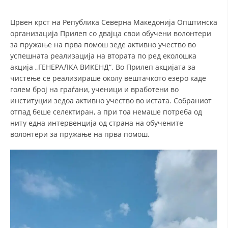
СТРУКТУРА НА ОРГАНИЗАЦИЈАТА
Црвен крст на Република Северна Македонија Општинска
КОНТАКТ ИНФОРМАЦИИ
организација Прилеп со двајца свои обучени волонтери
ЧЛЕНСТВО ВО ПРОФЕСИОНАЛНИ ТЕЛА
за пружање на прва помош зеде активно учество во
успешната реализација на втората по ред еколошка
акција „ГЕНЕРАЛКА ВИКЕНД“. Во Прилеп акцијата за
чистење се реализираше околу вештачкото езеро каде
ЗАКОН ЗА ЦКРМ
голем број на граѓани, ученици и вработени во
институции зедоа активно учество во истата. Собраниот
СТАТУТ НА ЦКРМ
отпад беше селектиран, а при тоа немаше потреба од
ниту една интервенција од страна на обучените
волонтери за пружање на прва помош.
ОРГАНИЗАЦИЈА И РАЗВОЈ
РАКОВОДЕН ОДБОР
СОБРАНИЕ
СТРУКТУРА И ОРГАНИЗАЦИОНА ПОСТАВЕНОСТ