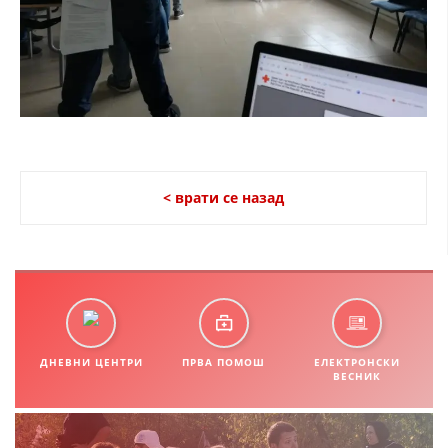
ДИСЕМИНАЦИЈА
MЕЃУНАРОДНО ХУМАНИТАРНО ПРАВО
ПРОМОЦИЈА НА ХУМАНИ ВРЕДНОСТИ
УПОТРЕБА И ЗАШТИТА НА АМБЛЕМОТ
СОЦИЈАЛНО ХУМАНИТАРНА ДЕЈНОСТ
< врати се назад
КАКО ДА ДОНИРАТЕ
ПОДГОТВЕНОСТ И ДЕЈСТВО ПРИ КАТАСТРОФИ
ТИМОВИ НА ООЦК
СПАСИТЕЛНА СТАНИЦА ВОДНО
ДНЕВНИ ЦЕНТРИ
ПРВА ПОМОШ
ЕЛЕКТРОНСКИ
ПРОЕКТИ – ПОДГОТВЕНОСТ И ДЕЈСТВУВАЊЕ ПРИ КАТАСТРОФИ
ВЕСНИК
ОДНОСИ СО ЈАВНОСТ
ИСТРАЖУВАЊЕ НА ЈАВНО МИСЛЕЊЕ