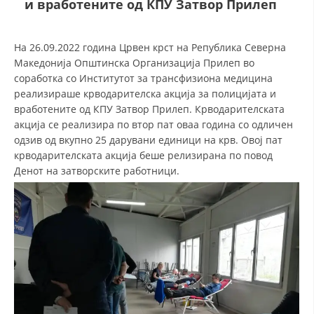
и вработените од КПУ Затвор Прилеп
СТРУКТУРА НА ОРГАНИЗАЦИЈАТА
КОНТАКТ ИНФОРМАЦИИ
На 26.09.2022 година Црвен крст на Република Северна
ЧЛЕНСТВО ВО ПРОФЕСИОНАЛНИ ТЕЛА
Македонија Општинска Организација Прилеп во
соработка со Институтот за трансфизиона медицина
реализираше крводарителска акција за полицијата и
вработените од КПУ Затвор Прилеп. Крводарителската
ЗАКОН ЗА ЦКРМ
акција се реализира по втор пат оваа година со одличен
одзив од вкупно 25 дарувани единици на крв. Овој пат
СТАТУТ НА ЦКРМ
крводарителската акција беше релизирана по повод
Денот на затворските работници.
ОРГАНИЗАЦИЈА И РАЗВОЈ
РАКОВОДЕН ОДБОР
СОБРАНИЕ
СТРУКТУРА И ОРГАНИЗАЦИОНА ПОСТАВЕНОСТ