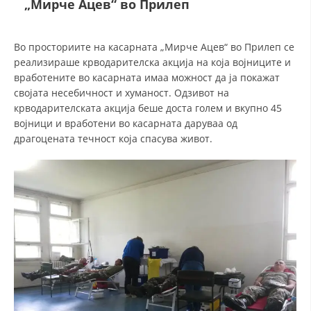
„Мирче Ацев“ во Прилеп
СТРУКТУРА НА ОРГАНИЗАЦИЈАТА
КОНТАКТ ИНФОРМАЦИИ
Во просториите на касарната „Мирче Ацев“ во Прилеп се
ЧЛЕНСТВО ВО ПРОФЕСИОНАЛНИ ТЕЛА
реализираше крводарителска акција на која војниците и
вработените во касарната имаа можност да ја покажат
својата несебичност и хуманост. Одзивот на
крводарителската акција беше доста голем и вкупно 45
ЗАКОН ЗА ЦКРМ
војници и вработени во касарната даруваа од
драгоцената течност која спасува живот.
СТАТУТ НА ЦКРМ
ОРГАНИЗАЦИЈА И РАЗВОЈ
РАКОВОДЕН ОДБОР
СОБРАНИЕ
СТРУКТУРА И ОРГАНИЗАЦИОНА ПОСТАВЕНОСТ