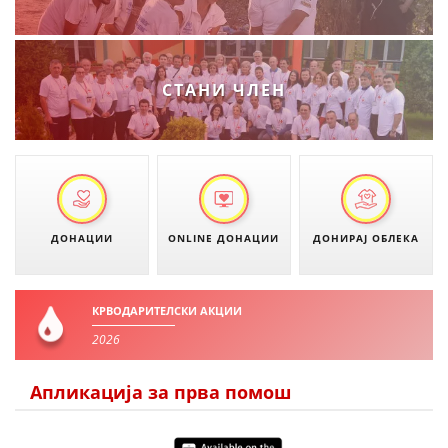
МЕЃУНАРОДНА СОРАБОТКА
ДОГОВОРИ
СТАНИ ЧЛЕН
ЗНАЧЕЊЕ НА СЛУЖБАТА ЗА БАРАЊЕ
ФОРМУЛАРИ ЗА БАРАЊА
ЗДРАВСТВЕНО ПРЕВЕНТИВНА ДЕЈНОСТ
ПРВА ПОМОШ
ДОНАЦИИ
ONLINE ДОНАЦИИ
ДОНИРАЈ ОБЛЕКА
КРВОДАРИТЕЛСТВО
ИНФОРМАЦИИ ЗА БОЛЕСТИ
КРВОДАРИТЕЛСКИ АКЦИИ
МЕНАЏМЕНТ НА ВОЛОНТЕРИ
2026
Апликација за прва помош
ЗА НАС