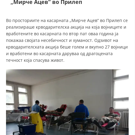
„Мирче Ацев“ во Прилеп
СТРУКТУРА НА ОРГАНИЗАЦИЈАТА
КОНТАКТ ИНФОРМАЦИИ
Во просториите на касарната „Мирче Ацев“ во Прилеп се
ЧЛЕНСТВО ВО ПРОФЕСИОНАЛНИ ТЕЛА
реализираше крводарителска акција на која војниците и
вработените во касарната по втор пат оваа година ја
покажаа својата несебичност и хуманост. Одзивот на
крводарителската акција беше голем и вкупно 27 војници
ЗАКОН ЗА ЦКРМ
и вработени во касарната даруваа од драгоцената
течност која спасува живот.
СТАТУТ НА ЦКРМ
ОРГАНИЗАЦИЈА И РАЗВОЈ
РАКОВОДЕН ОДБОР
СОБРАНИЕ
СТРУКТУРА И ОРГАНИЗАЦИОНА ПОСТАВЕНОСТ