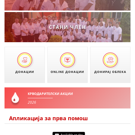
МЕЃУНАРОДНА СОРАБОТКА
ДОГОВОРИ
СТАНИ ЧЛЕН
ЗНАЧЕЊЕ НА СЛУЖБАТА ЗА БАРАЊЕ
ФОРМУЛАРИ ЗА БАРАЊА
ЗДРАВСТВЕНО ПРЕВЕНТИВНА ДЕЈНОСТ
ПРВА ПОМОШ
ДОНАЦИИ
ONLINE ДОНАЦИИ
ДОНИРАЈ ОБЛЕКА
КРВОДАРИТЕЛСТВО
ИНФОРМАЦИИ ЗА БОЛЕСТИ
КРВОДАРИТЕЛСКИ АКЦИИ
МЕНАЏМЕНТ НА ВОЛОНТЕРИ
2026
Апликација за прва помош
ЗА НАС