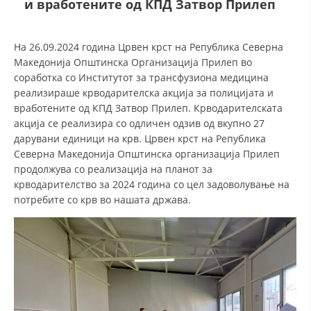
и вработените од КПД Затвор Прилеп
СТРУКТУРА НА ОРГАНИЗАЦИЈАТА
КОНТАКТ ИНФОРМАЦИИ
На 26.09.2024 година Црвен крст на Република Северна
ЧЛЕНСТВО ВО ПРОФЕСИОНАЛНИ ТЕЛА
Македонија Општинска Организација Прилеп во
соработка со Институтот за трансфузиона медицина
реализираше крводарителска акција за полицијата и
вработените од КПД Затвор Прилеп. Крводарителската
ЗАКОН ЗА ЦКРМ
акција се реализира со одличен одзив од вкупно 27
дарувани единици на крв. Црвен крст на Република
СТАТУТ НА ЦКРМ
Северна Македонија Општинска организација Прилеп
продолжува со реализација на планот за
крводарителство за 2024 година со цел задоволување на
потребите со крв во нашата држава.
ОРГАНИЗАЦИЈА И РАЗВОЈ
РАКОВОДЕН ОДБОР
СОБРАНИЕ
СТРУКТУРА И ОРГАНИЗАЦИОНА ПОСТАВЕНОСТ