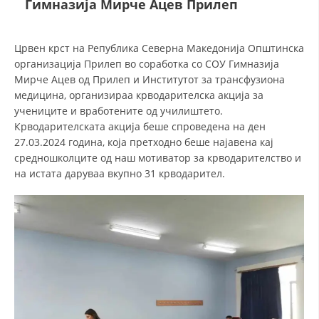
Гимназија Мирче Ацев Прилеп
СТРУКТУРА НА ОРГАНИЗАЦИЈАТА
КОНТАКТ ИНФОРМАЦИИ
Црвен крст на Република Северна Македонија Општинска
ЧЛЕНСТВО ВО ПРОФЕСИОНАЛНИ ТЕЛА
организација Прилеп во соработка со СОУ Гимназија
Мирче Ацев од Прилеп и Институтот за трансфузиона
медицина, организираа крводарителска акција за
учениците и вработените од училиштето.
ЗАКОН ЗА ЦКРМ
Крводарителската акција беше спроведена на ден
27.03.2024 година, која претходно беше најавена кај
СТАТУТ НА ЦКРМ
средношколците од наш мотиватор за крводарителство и
на истата даруваа вкупно 31 крводарител.
ОРГАНИЗАЦИЈА И РАЗВОЈ
РАКОВОДЕН ОДБОР
СОБРАНИЕ
СТРУКТУРА И ОРГАНИЗАЦИОНА ПОСТАВЕНОСТ