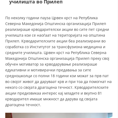
училишта во Прилеп
СТРУКТУРА НА ОРГАНИЗАЦИЈАТА
КОНТАКТ ИНФОРМАЦИИ
По неколку години пауза Црвен крст на Република
ЧЛЕНСТВО ВО ПРОФЕСИОНАЛНИ ТЕЛА
Северна Македонија Општинска организација Прилеп
реализираше крводарителски акции во сите пет средни
училишта кои се наоѓаат на територијата на општина
Прилеп. Крводарителските акции беа реализирани во
ЗАКОН ЗА ЦКРМ
соработка со Институтот за трансфузиона медицина и
средните училишта. Црвен крст на Република Северна
СТАТУТ НА ЦКРМ
Македонија Општинска организација Прилеп преку свој
обучен мотиватор за крводарување реализираше
едукативни и мотивирачки предавања за сите
средношколци со полни 18 години кои можат за прв пат
во својот живот да даруваат крв и при тоа да помогнат на
ОРГАНИЗАЦИЈА И РАЗВОЈ
некого со својата драгоцена течност. Крводарителските
акции предизвикаа интерес кај младите и вкупно 81
РАКОВОДЕН ОДБОР
крводарител имаше мнжност да дарува од својата
драгоцена течност.
СОБРАНИЕ
СТРУКТУРА И ОРГАНИЗАЦИОНА ПОСТАВЕНОСТ