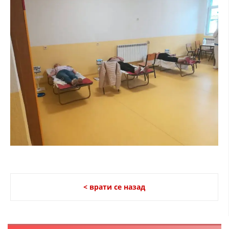
ДИСЕМИНАЦИЈА
MЕЃУНАРОДНО ХУМАНИТАРНО ПРАВО
ПРОМОЦИЈА НА ХУМАНИ ВРЕДНОСТИ
УПОТРЕБА И ЗАШТИТА НА АМБЛЕМОТ
СОЦИЈАЛНО ХУМАНИТАРНА ДЕЈНОСТ
КАКО ДА ДОНИРАТЕ
ПОДГОТВЕНОСТ И ДЕЈСТВО ПРИ КАТАСТРОФИ
ТИМОВИ НА ООЦК
СПАСИТЕЛНА СТАНИЦА ВОДНО
< врати се назад
ПРОЕКТИ – ПОДГОТВЕНОСТ И ДЕЈСТВУВАЊЕ ПРИ КАТАСТРОФИ
ОДНОСИ СО ЈАВНОСТ
ИСТРАЖУВАЊЕ НА ЈАВНО МИСЛЕЊЕ