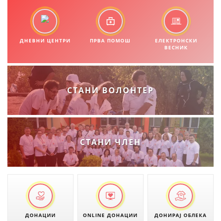
МЕЃУНАРОДНА СОРАБОТКА
ДОГОВОРИ
ДНЕВНИ ЦЕНТРИ
ПРВА ПОМОШ
ЕЛЕКТРОНСКИ
ВЕСНИК
ЗНАЧЕЊЕ НА СЛУЖБАТА ЗА БАРАЊЕ
ФОРМУЛАРИ ЗА БАРАЊА
СТАНИ ВОЛОНТЕР
ЗДРАВСТВЕНО ПРЕВЕНТИВНА ДЕЈНОСТ
ПРВА ПОМОШ
КРВОДАРИТЕЛСТВО
СТАНИ ЧЛЕН
ИНФОРМАЦИИ ЗА БОЛЕСТИ
МЕНАЏМЕНТ НА ВОЛОНТЕРИ
ЗА НАС
ДОНАЦИИ
ONLINE ДОНАЦИИ
ДОНИРАЈ ОБЛЕКА