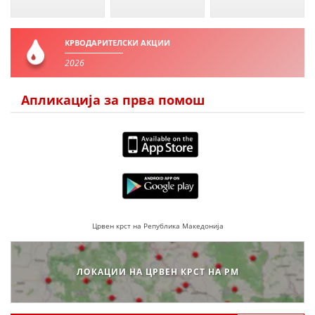
ДЕЈСТВУВАЊЕ
КРВОДАРИТЕЛСКИ АКЦИИ
2026
ПРИРАЧНИЦИ
Апликација за прва помош
СТРАТЕГИИ
ЕДУКАТИВНО ИНФОРМАТИВНИ МАТЕРИЈАЛИ
БРОШУРИ
ПОСТЕРИ
ПРЕЗЕНТАЦИИ
Црвен крст на Република Македонија
ЛОКАЦИИ НА ЦРВЕН КРСТ НА РМ