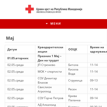
МЕНИ
Мај
Крводарителски
Време на
Датум
ООЦК
акции
одржувањ
Празник 1 Мај –
01.05.вторник
Ден на трудот
02.05.среда
ЈП Стрежево
Битола
11-14
Кисела
02.05.среда
МОК + спортисти
11-14
Вода
СОУ Димитар
02.05.среда
Струмица
09-13
Влахов
Свислион
02.05.среда
Ресен
11-14
ИСТОРИЈАТ НА ЦКРСМ
Агроплод
Крива
02.05.среда
СОУ Ѓорче Петров
09-14
ИСТОРИЈАТ НА ДВИЖЕЊЕТО
Паланка
АД Алкалоид
03.05.четврток
Карпош
09.30-14