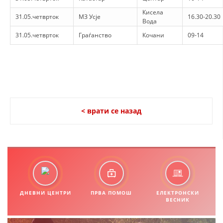
Кисела
31.05.четврток
МЗ Усје
16.30-20.30
Вода
31.05.четврток
Граѓанство
Кочани
09-14
< врати се назад
ДНЕВНИ ЦЕНТРИ
ПРВА ПОМОШ
ЕЛЕКТРОНСКИ
ВЕСНИК