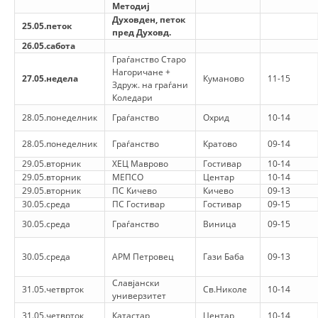
Методиј
Духовден, петок
25.05.петок
пред Духовд.
26.05.сабота
Граѓанство Старо
Нагоричане +
27.05.недела
Куманово
11-15
Здруж. на граѓани
Коледари
28.05.понеделник
Граѓанство
Охрид
10-14
28.05.понеделник
Граѓанство
Кратово
09-14
29.05.вторник
ХЕЦ Маврово
Гостивар
10-14
29.05.вторник
МЕПСО
Центар
10-14
29.05.вторник
ПС Кичево
Кичево
09-13
30.05.среда
ПС Гостивар
Гостивар
09-15
30.05.среда
Граѓанство
Виница
09-15
30.05.среда
АРМ Петровец
Гази Баба
09-13
Славјански
31.05.четврток
Св.Николе
10-14
универзитет
31.05.четврток
Катастар
Центар
10-14