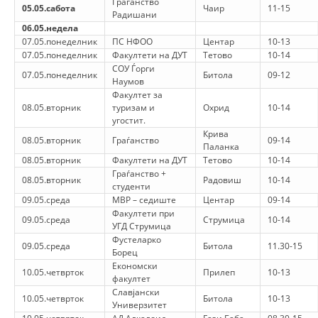
Граѓанство
05.05.сабота
Чаир
11-15
Радишани
ДИСЕМИНАЦИЈА
06.05.недела
07.05.понеделник
ПС НФОО
Центар
10-13
MЕЃУНАРОДНО ХУМАНИТАРНО ПРАВО
07.05.понеделник
Факултети на ДУТ
Тетово
10-14
СОУ Ѓорги
ПРОМОЦИЈА НА ХУМАНИ ВРЕДНОСТИ
07.05.понеделник
Битола
09-12
Наумов
Факултет за
УПОТРЕБА И ЗАШТИТА НА АМБЛЕМОТ
08.05.вторник
туризам и
Охрид
10-14
угостит.
СОЦИЈАЛНО ХУМАНИТАРНА ДЕЈНОСТ
Крива
08.05.вторник
Граѓанство
09-14
Паланка
КАКО ДА ДОНИРАТЕ
08.05.вторник
Факултети на ДУТ
Тетово
10-14
Граѓанство +
08.05.вторник
Радовиш
10-14
ПОДГОТВЕНОСТ И ДЕЈСТВО ПРИ КАТАСТРОФИ
студенти
09.05.среда
МВР – седиште
Центар
09-14
ТИМОВИ НА ООЦК
Факултети при
09.05.среда
Струмица
10-14
УГД Струмица
СПАСИТЕЛНА СТАНИЦА ВОДНО
Фустеларко
09.05.среда
Битола
11.30-15
Борец
ПРОЕКТИ – ПОДГОТВЕНОСТ И ДЕЈСТВУВАЊЕ ПРИ КАТАСТРОФИ
Економски
10.05.четврток
Прилеп
10-13
факултет
ОДНОСИ СО ЈАВНОСТ
Славјански
10.05.четврток
Битола
10-13
Универзитет
ИСТРАЖУВАЊЕ НА ЈАВНО МИСЛЕЊЕ