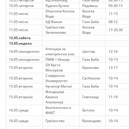
10.05.четврток
АД Алкалоид
Гази Баба
08.30-15
10.05.четврток
Рудник Бучим
Радовиш
09.30-15
МЕЃУНАРОДНА СОРАБОТКА
Општина Кисела
Кисела
11.05.петок
11-15
Вода
Вода
ДОГОВОРИ
11.05.петок
АД Факом
Гази Баба
08-12
Граѓанство
Кисела
11.05.петок
17-20.30
ЗНАЧЕЊЕ НА СЛУЖБАТА ЗА БАРАЊЕ
Зелениково
Вода
12.05.сабота
ФОРМУЛАРИ ЗА БАРАЊА
13.05.недела
Агенција за
14.05.понеделник
Центар
12-16
ЗДРАВСТВЕНО ПРЕВЕНТИВНА ДЕЈНОСТ
електронски ком.
14.05.понеделник
ПМФ + Хемија
Гази Баба
10-13
ОУ Крсте
ПРВА ПОМОШ
15.05.вторник
Куманово
13-17
Мисирков
КРВОДАРИТЕЛСТВО
Славјански
15.05.вторник
Св.Николе
10-14
Универзитет
ИНФОРМАЦИИ ЗА БОЛЕСТИ
15.05.вторник
Арчелор Митал
Гази Баба
10-14
Фондација
МЕНАЏМЕНТ НА ВОЛОНТЕРИ
15.05.вторник
Казино
Гевгелија
11-16
Аполонија
Биотехнички и
16.05.среда
Битола
10-14
ФИКТ
ЗА НАС
16.05.среда
Граѓанство
Валандово
10-14