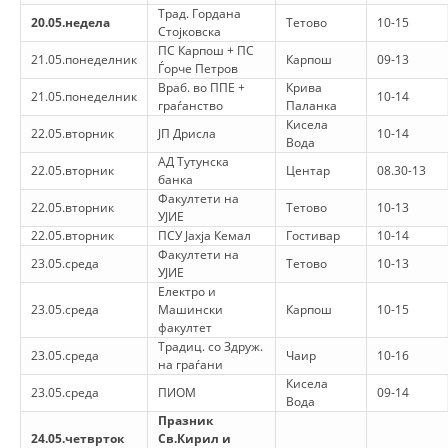
Трад. Гордана
20.05.недела
Тетово
10-15
Стојковска
ПС Карпош + ПС
21.05.понеделник
Карпош
09-13
Ѓорче Петров
Враб. во ППЕ +
Крива
21.05.понеделник
10-14
граѓанство
Паланка
Кисела
22.05.вторник
ЈП Дрисла
10-14
Вода
АД Тутунска
22.05.вторник
Центар
08.30-13
банка
Факултети на
22.05.вторник
Тетово
10-13
УЈИЕ
22.05.вторник
ПСУ Јахја Кемал
Гостивар
10-14
Факултети на
23.05.среда
Тетово
10-13
УЈИЕ
Електро и
23.05.среда
Машински
Карпош
10-15
факултет
Традиц. со Здруж.
23.05.среда
Чаир
10-16
на граѓани
Кисела
23.05.среда
ПИОМ
09-14
Вода
Празник
24.05.четврток
Св.Кирил и