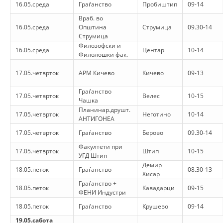
16.05.среда
Граѓанство
ДЕЈСТВУВАЊЕ
Пробиштип
09-14
Враб. во
16.05.среда
Општина
Струмица
09.30-14
Струмица
Филозофски и
16.05.среда
Центар
10-14
Филолошки фак.
ПРИРАЧНИЦИ
17.05.четврток
АРМ Кичево
Кичево
09-13
СТРАТЕГИИ
Граѓанство
17.05.четврток
Велес
10-15
Чашка
ЕДУКАТИВНО ИНФОРМАТИВНИ МАТЕРИЈАЛИ
Планинар.друшт.
17.05.четврток
Неготино
10-14
АНТИГОНЕА
БРОШУРИ
17.05.четврток
Граѓанство
Берово
09.30-14
ПОСТЕРИ
Факултети при
17.05.четврток
Штип
10-15
УГД Штип
ПРЕЗЕНТАЦИИ
Демир
18.05.петок
Граѓанство
08.30-13
Хисар
Граѓанство +
18.05.петок
Кавадарци
09-15
ФЕНИ Индустри
18.05.петок
Граѓанство
Крушево
09-14
19.05.сабота