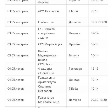
СТРУКТУРА НА ОРГАНИЗАЦИЈАТА
Лафома
КОНТАКТ ИНФОРМАЦИИ
03.05.четврток
АРМ Петровец
Г.Баба
09-13
ЧЛЕНСТВО ВО ПРОФЕСИОНАЛНИ ТЕЛА
03.05.четврток
Граѓанство
Делчево
09.30-13.30
Единица за
03.05.четврток
специјални
Центар
09-14
задачи
ЗАКОН ЗА ЦКРМ
03.05.четврток
СОУ Мирче Ацев
Прилеп
08-12
СТАТУТ НА ЦКРМ
Висока
03.05.четврток
Медицинска
Битола
10-14
школа
СОУ Наим
04.05.петок
Фрашери
Гостивар
12-15
с.Неготино
Градежен и
ОРГАНИЗАЦИЈА И РАЗВОЈ
04.05.петок
Центар
10-14
Архитектура
Општина
РАКОВОДЕН ОДБОР
04.05.петок
Г.Баба
10-14
Петровец
СОБРАНИЕ
Граѓанство
04.05.петок
Делчево
09.30-13.30
Мак.Каменица
СТРУКТУРА И ОРГАНИЗАЦИОНА ПОСТАВЕНОСТ