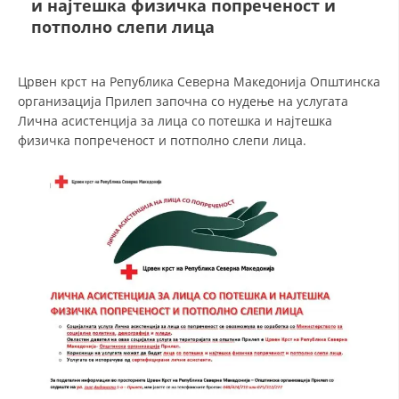
и најтешка физичка попреченост и
СТРУКТУРА НА ОРГАНИЗАЦИЈАТА
потполно слепи лица
КОНТАКТ ИНФОРМАЦИИ
ЧЛЕНСТВО ВО ПРОФЕСИОНАЛНИ ТЕЛА
Црвен крст на Република Северна Македонија Општинска
организација Прилеп започна со нудење на услугата
Лична асистенција за лица со потешка и најтешка
физичка попреченост и потполно слепи лица.
ЗАКОН ЗА ЦКРМ
СТАТУТ НА ЦКРМ
ОРГАНИЗАЦИЈА И РАЗВОЈ
РАКОВОДЕН ОДБОР
СОБРАНИЕ
СТРУКТУРА И ОРГАНИЗАЦИОНА ПОСТАВЕНОСТ