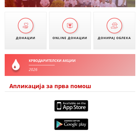
МЕЃУНАРОДНА СОРАБОТКА
ДОГОВОРИ
ЗНАЧЕЊЕ НА СЛУЖБАТА ЗА БАРАЊЕ
ДОНАЦИИ
ONLINE ДОНАЦИИ
ДОНИРАЈ ОБЛЕКА
ФОРМУЛАРИ ЗА БАРАЊА
ЗДРАВСТВЕНО ПРЕВЕНТИВНА ДЕЈНОСТ
КРВОДАРИТЕЛСКИ АКЦИИ
2026
ПРВА ПОМОШ
КРВОДАРИТЕЛСТВО
Апликација за прва помош
ИНФОРМАЦИИ ЗА БОЛЕСТИ
МЕНАЏМЕНТ НА ВОЛОНТЕРИ
ЗА НАС