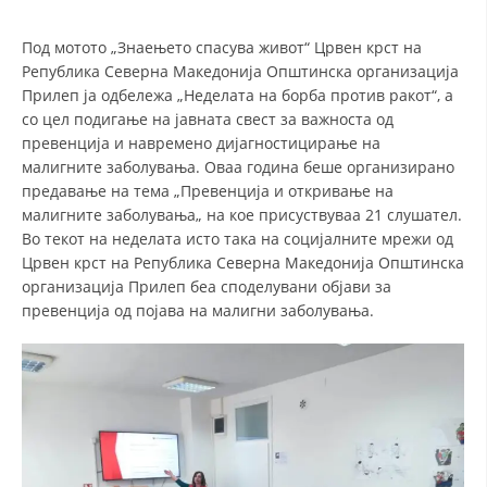
СТРУКТУРА НА ОРГАНИЗАЦИЈАТА
Под мотото „Знаењето спасува живот“ Црвен крст на
КОНТАКТ ИНФОРМАЦИИ
Република Северна Македонија Општинска организација
ЧЛЕНСТВО ВО ПРОФЕСИОНАЛНИ ТЕЛА
Прилеп ја одбележа „Неделата на борба против ракот“, а
со цел подигање на јавната свест за важноста од
превенција и навремено дијагностицирање на
малигните заболувања. Оваа година беше организирано
ЗАКОН ЗА ЦКРМ
предавање на тема „Превенција и откривање на
малигните заболувања„ на кое присуствуваа 21 слушател.
СТАТУТ НА ЦКРМ
Во текот на неделата исто така на социјалните мрежи од
Црвен крст на Република Северна Македонија Општинска
организација Прилеп беа споделувани објави за
превенција од појава на малигни заболувања.
ОРГАНИЗАЦИЈА И РАЗВОЈ
РАКОВОДЕН ОДБОР
СОБРАНИЕ
СТРУКТУРА И ОРГАНИЗАЦИОНА ПОСТАВЕНОСТ