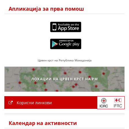
ДЕЈСТВУВАЊЕ
Апликација за прва помош
ПРИРАЧНИЦИ
СТРАТЕГИИ
ЕДУКАТИВНО ИНФОРМАТИВНИ МАТЕРИЈАЛИ
Црвен крст на Република Македонија
БРОШУРИ
ЛОКАЦИИ НА ЦРВЕН КРСТ НА РМ
ПОСТЕРИ
ПРЕЗЕНТАЦИИ
Корисни линкови
Календар на активности