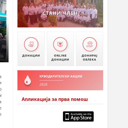
СТАНИ ЧЛЕН
ДОНАЦИИ
ONLINE
ДОНИРАЈ
ДОНАЦИИ
ОБЛЕКА
а
КРВОДАРИТЕЛСКИ АКЦИИ
и
2026
о
м
Апликација за прва помош
а
е
е