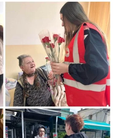
ДИСЕМИНАЦИЈА
MЕЃУНАРОДНО ХУМАНИТАРНО ПРАВО
ПРОМОЦИЈА НА ХУМАНИ ВРЕДНОСТИ
УПОТРЕБА И ЗАШТИТА НА АМБЛЕМОТ
СОЦИЈАЛНО ХУМАНИТАРНА ДЕЈНОСТ
КАКО ДА ДОНИРАТЕ
ПОДГОТВЕНОСТ И ДЕЈСТВО ПРИ КАТАСТРОФИ
ТИМОВИ НА ООЦК
СПАСИТЕЛНА СТАНИЦА ВОДНО
ПРОЕКТИ – ПОДГОТВЕНОСТ И ДЕЈСТВУВАЊЕ ПРИ КАТАСТРОФИ
ОДНОСИ СО ЈАВНОСТ
ИСТРАЖУВАЊЕ НА ЈАВНО МИСЛЕЊЕ