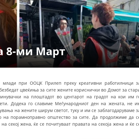
СТРУКТУРА НА ОРГАНИЗАЦИЈАТА
КОНТАКТ ИНФОРМАЦИИ
ЧЛЕНСТВО ВО ПРОФЕСИОНАЛНИ ТЕЛА
 8-ми Март
ЗАКОН ЗА ЦКРМ
СТАТУТ НА ЦКРМ
а млади при ООЦК Прилеп преку креативни работилници з
безбедат цвеќиња за сите жените кориснички во Домот за стар
минувачки на плоштадот во центарот на градот на кои им г
ОРГАНИЗАЦИЈА И РАЗВОЈ
нети. Додека го славиме Меѓународниот ден на жената, не и
увања на жените ширум светот, туку и им се заблагодаруваме з
РАКОВОДЕН ОДБОР
то на порамноправно општество за сите. Да продолжиме да с
 на секој жена, ќе се почитуваат правата на секоја жена и ќе с
СОБРАНИЕ
СТРУКТУРА И ОРГАНИЗАЦИОНА ПОСТАВЕНОСТ