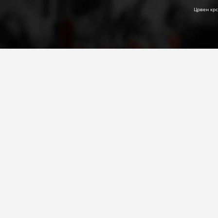
Црвен крс