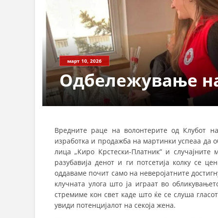
март 10, 2026
Одбележување на
Вредните раце на волонтерите од Клубот н
изработка и продажба на мартинки успеаа да о
лица „Киро Крстески-Платник” и случајните 
разубавија денот и ги потсетија колку се це
оддаваме почит само на неверојатните достигн
клучната улога што ја играат во обликување
стремиме кон свет каде што ќе се слуша гласот
увиди потенцијалот на секоја жена.