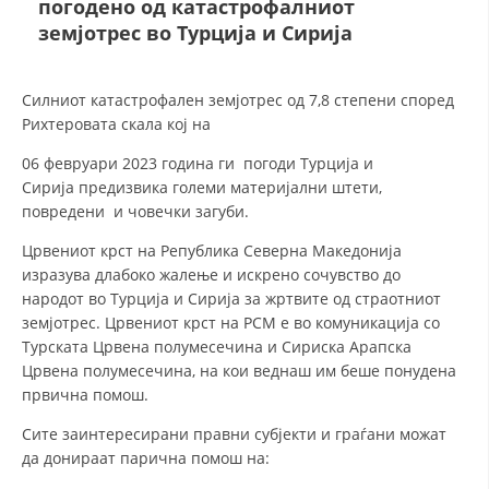
погодено од катастрофалниот
СТРУКТУРА НА ОРГАНИЗАЦИЈАТА
земјотрес во Турција и Сирија
КОНТАКТ ИНФОРМАЦИИ
ЧЛЕНСТВО ВО ПРОФЕСИОНАЛНИ ТЕЛА
Силниот катастрофален земјотрес од 7,8 степени според
Рихтеровата скала кој на
06 февруари 2023 година ги погоди Турција и
ЗАКОН ЗА ЦКРМ
Сирија предизвика големи материјални штети,
повредени и човечки загуби.
СТАТУТ НА ЦКРМ
Црвениот крст на Република Северна Македонија
изразува длабоко жалење и искрено сочувство до
народот во Турција и Сирија за жртвите од страотниот
земјотрес. Црвениот крст на РСМ е во комуникација со
Турската Црвена полумесечина и Сириска Арапска
ОРГАНИЗАЦИЈА И РАЗВОЈ
Црвена полумесечина, на кои веднаш им беше понудена
првична помош.
РАКОВОДЕН ОДБОР
Сите заинтересирани правни субјекти и граѓани можат
СОБРАНИЕ
да донираат парична помош на:
СТРУКТУРА И ОРГАНИЗАЦИОНА ПОСТАВЕНОСТ