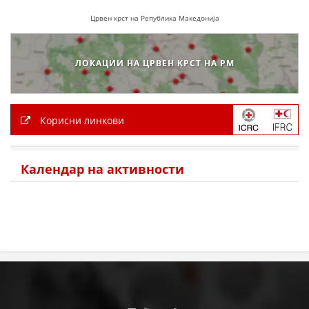
Црвен крст на Република Македонија
ЛОКАЦИИ НА ЦРВЕН КРСТ НА РМ
Корисни линкови
Календар на активности