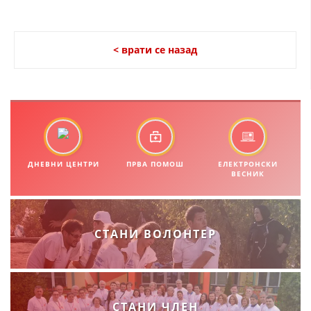
ДЕЈСТВУВАЊЕ
< врати се назад
ПРИРАЧНИЦИ
СТРАТЕГИИ
ЕДУКАТИВНО ИНФОРМАТИВНИ МАТЕРИЈАЛИ
ДНЕВНИ ЦЕНТРИ
ПРВА ПОМОШ
ЕЛЕКТРОНСКИ
БРОШУРИ
ВЕСНИК
ПОСТЕРИ
ПРЕЗЕНТАЦИИ
СТАНИ ВОЛОНТЕР
СТАНИ ЧЛЕН