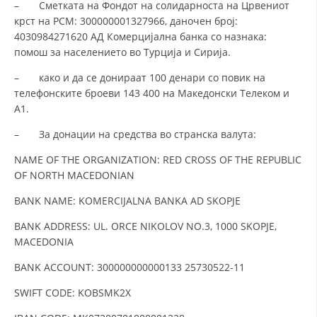
– Сметката на Фондот на солидарноста на Црвениот
крст на РСМ: 300000001327966, даночен број:
ДИСЕМИНАЦИЈА
4030984271620 АД Комерцијална банка со назнака:
MЕЃУНАРОДНО ХУМАНИТАРНО ПРАВО
помош за населението во Турција и Сирија.
ПРОМОЦИЈА НА ХУМАНИ ВРЕДНОСТИ
– како и да се донираат 100 денари со повик на
телефонските броеви 143 400 на Македонски Телеком и
УПОТРЕБА И ЗАШТИТА НА АМБЛЕМОТ
А1.
СОЦИЈАЛНО ХУМАНИТАРНА ДЕЈНОСТ
– За донации на средства во странска валута:
КАКО ДА ДОНИРАТЕ
NAME OF THE ORGANIZATION: RED CROSS OF THE REPUBLIC
OF NORTH MACEDONIAN
ПОДГОТВЕНОСТ И ДЕЈСТВО ПРИ КАТАСТРОФИ
BANK NAME: KOMERCIJALNA BANKA AD SKOPJE
ТИМОВИ НА ООЦК
BANK ADDRESS: UL. ORCE NIKOLOV NO.3, 1000 SKOPJE,
СПАСИТЕЛНА СТАНИЦА ВОДНО
MACEDONIA
ПРОЕКТИ – ПОДГОТВЕНОСТ И ДЕЈСТВУВАЊЕ ПРИ КАТАСТРОФИ
BANK ACCOUNT: 300000000000133 25730522-11
ОДНОСИ СО ЈАВНОСТ
SWIFT CODE: KOBSMK2X
ИСТРАЖУВАЊЕ НА ЈАВНО МИСЛЕЊЕ