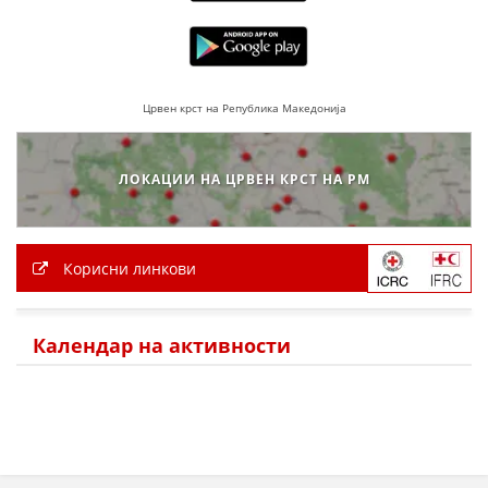
ДЕЈСТВУВАЊЕ
Црвен крст на Република Македонија
ПРИРАЧНИЦИ
ЛОКАЦИИ НА ЦРВЕН КРСТ НА РМ
СТРАТЕГИИ
ЕДУКАТИВНО ИНФОРМАТИВНИ МАТЕРИЈАЛИ
Корисни линкови
БРОШУРИ
ПОСТЕРИ
Календар на активности
ПРЕЗЕНТАЦИИ