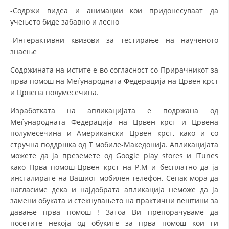
СТРУКТУРА НА ОРГАНИЗАЦИЈАТА
-Содржи видеа и анимации кои придонесуваат да
учењето биде забавно и лесно
КОНТАКТ ИНФОРМАЦИИ
-Интерактивни квизови за тестирање на наученото
ЧЛЕНСТВО ВО ПРОФЕСИОНАЛНИ ТЕЛА
знаење
Содржината на истите е во согласност со Прирачникот за
прва помош на Меѓународната Федерација на Црвен крст
ЗАКОН ЗА ЦКРМ
и Црвена полумесечина.
СТАТУТ НА ЦКРМ
Изработката на апликацијата е подржана од
Меѓународната Федерација на Црвен крст и Црвена
полумесечина и Американски Црвен крст, како и со
стручна поддршка од Т мобиле-Македонија. Апликацијата
можете да ја преземете од Google play stores и iTunes
како Прва помош-Црвен крст на Р.М и бесплатно да ја
ОРГАНИЗАЦИЈА И РАЗВОЈ
инсталирате на Вашиот мобилен телефон. Сепак мора да
РАКОВОДЕН ОДБОР
нагласиме дека и најдобрата апликација неможе да ја
замени обуката и стекнувањето на практични вештини за
СОБРАНИЕ
давање прва помош ! Затоа Ви препорачуваме да
посетите некоја од обуките за прва помош кои ги
СТРУКТУРА И ОРГАНИЗАЦИОНА ПОСТАВЕНОСТ