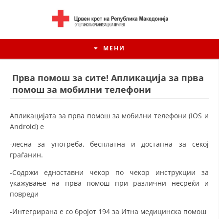
МЕНИ
Прва помош за сите! Апликација за прва
помош за мобилни телефони
Апликацијата за прва помош за мобилни телефони (IOS и
Android) е
-лесна за употреба, бесплатна и достапна за секој
граѓанин.
-Содржи едноставни чекор по чекор инструкции за
укажување на прва помош при различни несреќи и
ИСТОРИЈАТ НА ЦКРСМ
повреди
ИСТОРИЈАТ НА ДВИЖЕЊЕТО
-Интегриранa e со бројот 194 за Итна медицинска помош