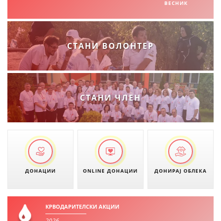
ВЕСНИК
МЕЃУНАРОДНА СОРАБОТКА
ДОГОВОРИ
СТАНИ ВОЛОНТЕР
ЗНАЧЕЊЕ НА СЛУЖБАТА ЗА БАРАЊЕ
ФОРМУЛАРИ ЗА БАРАЊА
ЗДРАВСТВЕНО ПРЕВЕНТИВНА ДЕЈНОСТ
СТАНИ ЧЛЕН
ПРВА ПОМОШ
КРВОДАРИТЕЛСТВО
ИНФОРМАЦИИ ЗА БОЛЕСТИ
МЕНАЏМЕНТ НА ВОЛОНТЕРИ
ДОНАЦИИ
ONLINE ДОНАЦИИ
ДОНИРАЈ ОБЛЕКА
ЗА НАС
КРВОДАРИТЕЛСКИ АКЦИИ
2026