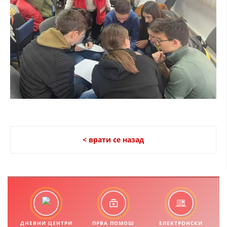
ДИСЕМИНАЦИЈА
MЕЃУНАРОДНО ХУМАНИТАРНО ПРАВО
ПРОМОЦИЈА НА ХУМАНИ ВРЕДНОСТИ
УПОТРЕБА И ЗАШТИТА НА АМБЛЕМОТ
СОЦИЈАЛНО ХУМАНИТАРНА ДЕЈНОСТ
КАКО ДА ДОНИРАТЕ
ПОДГОТВЕНОСТ И ДЕЈСТВО ПРИ КАТАСТРОФИ
< врати се назад
ТИМОВИ НА ООЦК
СПАСИТЕЛНА СТАНИЦА ВОДНО
ПРОЕКТИ – ПОДГОТВЕНОСТ И ДЕЈСТВУВАЊЕ ПРИ КАТАСТРОФИ
ОДНОСИ СО ЈАВНОСТ
ДНЕВНИ ЦЕНТРИ
ПРВА ПОМОШ
ЕЛЕКТРОНСКИ
ИСТРАЖУВАЊЕ НА ЈАВНО МИСЛЕЊЕ