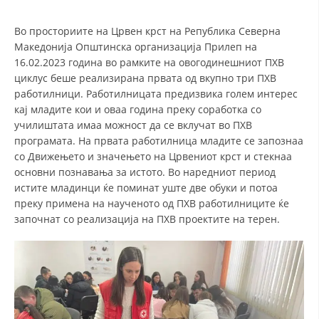
СТРУКТУРА НА ОРГАНИЗАЦИЈАТА
Во просториите на Црвен крст на Република Северна
КОНТАКТ ИНФОРМАЦИИ
Македонија Општинска организација Прилеп на
ЧЛЕНСТВО ВО ПРОФЕСИОНАЛНИ ТЕЛА
16.02.2023 година во рамките на овогодинешниот ПХВ
циклус беше реализирана првата од вкупно три ПХВ
работилници. Работилницата предизвика голем интерес
кај младите кои и оваа година преку соработка со
ЗАКОН ЗА ЦКРМ
училиштата имаа можност да се вклучат во ПХВ
програмата. На првата работилница младите се запознаа
СТАТУТ НА ЦКРМ
со Движењето и значењето на Црвениот крст и стекнаа
основни познавања за истото. Во наредниот период
истите младинци ќе поминат уште две обуки и потоа
преку примена на наученото од ПХВ работилниците ќе
започнат со реализација на ПХВ проектите на терен.
ОРГАНИЗАЦИЈА И РАЗВОЈ
РАКОВОДЕН ОДБОР
СОБРАНИЕ
СТРУКТУРА И ОРГАНИЗАЦИОНА ПОСТАВЕНОСТ