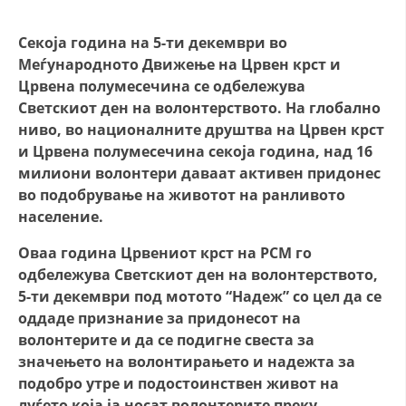
СТРУКТУРА НА ОРГАНИЗАЦИЈАТА
Секоја година на 5-ти декември во
КОНТАКТ ИНФОРМАЦИИ
Меѓународното Движење на Црвен крст и
ЧЛЕНСТВО ВО ПРОФЕСИОНАЛНИ ТЕЛА
Црвена полумесечина се одбележува
Светскиот ден на волонтерството. На глобално
ниво, во националните друштва на Црвен крст
и Црвена полумесечина секоја година, над 16
ЗАКОН ЗА ЦКРМ
милиони волонтери даваат активен придонес
СТАТУТ НА ЦКРМ
во подобрување на животот на ранливото
население.
Оваа година Црвениот крст на РСМ го
одбележува Светскиот ден на волонтерството,
5-ти декември под мотото “Надеж” со цел да се
ОРГАНИЗАЦИЈА И РАЗВОЈ
оддаде признание за придонесот на
РАКОВОДЕН ОДБОР
волонтерите и да се подигне свеста за
значењето на волонтирањето и надежта за
СОБРАНИЕ
подобро утре и подостоинствен живот на
СТРУКТУРА И ОРГАНИЗАЦИОНА ПОСТАВЕНОСТ
луѓето која ја носат волонтерите преку