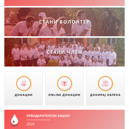
ДЕЈСТВУВАЊЕ
СТАНИ ВОЛОНТЕР
ПРИРАЧНИЦИ
СТРАТЕГИИ
СТАНИ ЧЛЕН
ЕДУКАТИВНО ИНФОРМАТИВНИ МАТЕРИЈАЛИ
БРОШУРИ
ПОСТЕРИ
ПРЕЗЕНТАЦИИ
ДОНАЦИИ
ONLINE ДОНАЦИИ
ДОНИРАЈ ОБЛЕКА
КРВОДАРИТЕЛСКИ АКЦИИ
2026