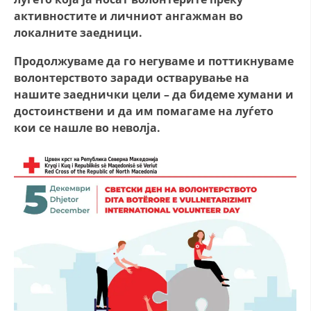
активностите и личниот ангажман во
ДИСЕМИНАЦИЈА
локалните заедници.
MЕЃУНАРОДНО ХУМАНИТАРНО ПРАВО
Продолжуваме да го негуваме и поттикнуваме
ПРОМОЦИЈА НА ХУМАНИ ВРЕДНОСТИ
волонтерството заради остварување на
нашите заеднички цели – да бидеме хумани и
УПОТРЕБА И ЗАШТИТА НА АМБЛЕМОТ
достоинствени и да им помагаме на луѓето
СОЦИЈАЛНО ХУМАНИТАРНА ДЕЈНОСТ
кои се нашле во неволја.
КАКО ДА ДОНИРАТЕ
ПОДГОТВЕНОСТ И ДЕЈСТВО ПРИ КАТАСТРОФИ
ТИМОВИ НА ООЦК
СПАСИТЕЛНА СТАНИЦА ВОДНО
ПРОЕКТИ – ПОДГОТВЕНОСТ И ДЕЈСТВУВАЊЕ ПРИ КАТАСТРОФИ
ОДНОСИ СО ЈАВНОСТ
ИСТРАЖУВАЊЕ НА ЈАВНО МИСЛЕЊЕ