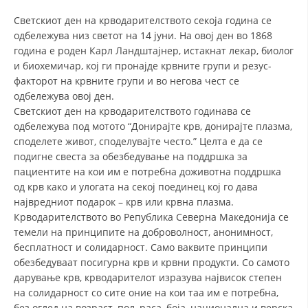
СТРУКТУРА НА ОРГАНИЗАЦИЈАТА
Светскиот ден на крводарителството секоја година се
КОНТАКТ ИНФОРМАЦИИ
одбележува низ светот на 14 јуни. На овој ден во 1868
година е роден Карл Ландштајнер, истакнат лекар, биолог
ЧЛЕНСТВО ВО ПРОФЕСИОНАЛНИ ТЕЛА
и биохемичар, кој ги пронајде крвните групи и резус-
факторот на крвните групи и во негова чест се
одбележува овој ден.
Светскиот ден на крводарителството годинава се
ЗАКОН ЗА ЦКРМ
одбележува под мотото “Донирајте крв, донирајте плазма,
споделете живот, споделувајте често.” Целта е да се
СТАТУТ НА ЦКРМ
подигне свеста за обезбедување на поддршка за
пациентите на кои им е потребна доживотна поддршка
од крв како и улогата на секој поединец кој го дава
највредниот подарок – крв или крвна плазма.
Крводарителството во Република Северна Македонија се
ОРГАНИЗАЦИЈА И РАЗВОЈ
темели на принципите на доброволност, анонимност,
бесплатност и солидарност. Само ваквите принципи
РАКОВОДЕН ОДБОР
обезбедуваат посигурна крв и крвни продукти. Со самото
дарување крв, крводарителот изразува највисок степен
СОБРАНИЕ
на солидарност со сите оние на кои таа им е потребна,
СТРУКТУРА И ОРГАНИЗАЦИОНА ПОСТАВЕНОСТ
без оглед на возраст, пол, раса, боја, национална и верска