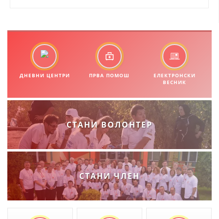
ДЕЈСТВУВАЊЕ
ПРИРАЧНИЦИ
ДНЕВНИ ЦЕНТРИ
ПРВА ПОМОШ
ЕЛЕКТРОНСКИ
ВЕСНИК
СТРАТЕГИИ
ЕДУКАТИВНО ИНФОРМАТИВНИ МАТЕРИЈАЛИ
БРОШУРИ
СТАНИ ВОЛОНТЕР
ПОСТЕРИ
ПРЕЗЕНТАЦИИ
СТАНИ ЧЛЕН