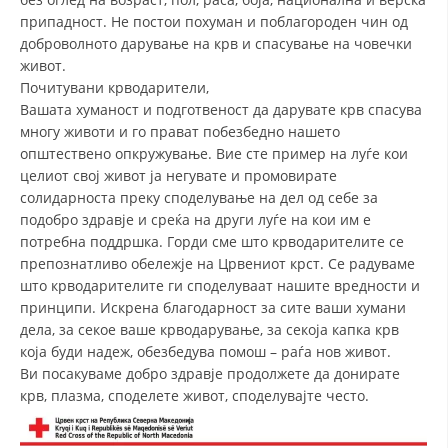
припадност. Не постои похуман и поблагороден чин од
ДИСЕМИНАЦИЈА
доброволното дарување на крв и спасување на човечки
живот.
MЕЃУНАРОДНО ХУМАНИТАРНО ПРАВО
Почитувани крводарители,
ПРОМОЦИЈА НА ХУМАНИ ВРЕДНОСТИ
Вашата хуманост и подготвеност да дарувате крв спасува
многу животи и го прават побезбедно нашето
УПОТРЕБА И ЗАШТИТА НА АМБЛЕМОТ
општествено опкружување. Вие сте пример на луѓе кои
целиот свој живот ја негувате и промовирате
СОЦИЈАЛНО ХУМАНИТАРНА ДЕЈНОСТ
солидарноста преку споделување на дел од себе за
КАКО ДА ДОНИРАТЕ
подобро здравје и среќа на други луѓе на кои им е
потребна поддршка. Горди сме што крводарителите се
ПОДГОТВЕНОСТ И ДЕЈСТВО ПРИ КАТАСТРОФИ
препознатливо обележје на Црвениот крст. Се радуваме
што крводарителите ги споделуваат нашите вредности и
ТИМОВИ НА ООЦК
принципи. Искрена благодарност за сите ваши хумани
дела, за секое ваше крводарување, за секоја капка крв
СПАСИТЕЛНА СТАНИЦА ВОДНО
која буди надеж, обезбедува помош – раѓа нов живот.
ПРОЕКТИ – ПОДГОТВЕНОСТ И ДЕЈСТВУВАЊЕ ПРИ КАТАСТРОФИ
Ви посакуваме добро здравје продолжете да донирате
крв, плазма, споделете живот, споделувајте често.
ОДНОСИ СО ЈАВНОСТ
ИСТРАЖУВАЊЕ НА ЈАВНО МИСЛЕЊЕ